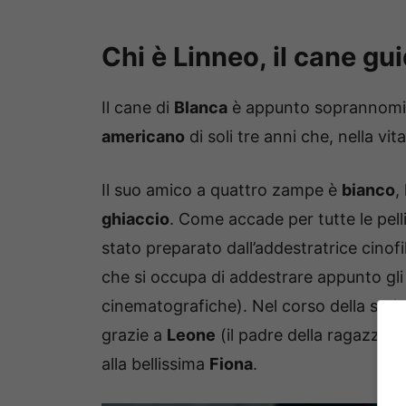
Chi è Linneo, il cane gu
Il cane di
Blanca
è appunto soprannom
americano
di soli tre anni che, nella vit
Il suo amico a quattro zampe è
bianco
,
ghiaccio
. Come accade per tutte le pelli
stato preparato dall’addestratrice cinof
che si occupa di addestrare appunto gli 
cinematografiche). Nel corso della serie 
grazie a
Leone
(il padre della ragazza); 
alla bellissima
Fiona
.