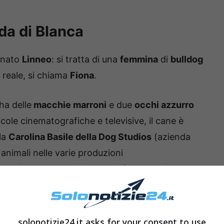
ida di Blanca
inato
Linneo
: si tratta di una
femmina
di
bulldog
a reale, si chiama
Fiona
.
 ha delle
macchie marroni
e due
occhi azzurro
cole cinematografiche e televisive, il cane è
ila
Carolina Basile della Dog Studios
(azienda
animali nelle varie produzioni
tv, l’incontro tra la
donna
e
Linneo
avviene
nella realtà, anche l’attrice si è legata moltissimo
solonotizie24.it asks for your consent to use