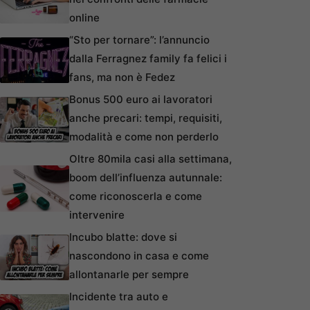
online
“Sto per tornare”: l’annuncio
dalla Ferragnez family fa felici i
fans, ma non è Fedez
Bonus 500 euro ai lavoratori
anche precari: tempi, requisiti,
modalità e come non perderlo
Oltre 80mila casi alla settimana,
boom dell’influenza autunnale:
come riconoscerla e come
intervenire
Incubo blatte: dove si
nascondono in casa e come
allontanarle per sempre
Incidente tra auto e