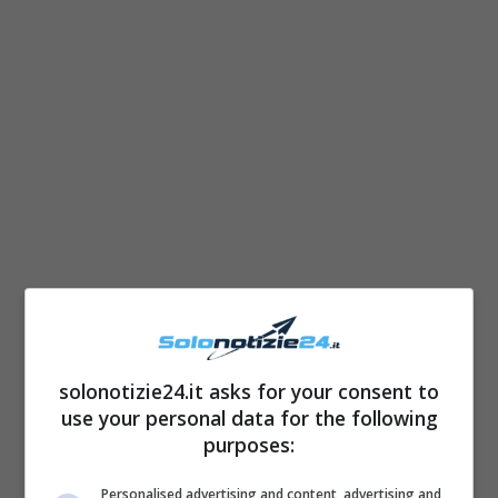
LEGGI ANCHE
->
Grande Fratello
solonotizie24.it asks for your consent to
Vip, spopolano gli stivali di
use your personal data for the following
Soleil: il costo su Shein
purposes:
Personalised advertising and content, advertising and