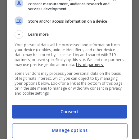
LEGGI ANCHE
->
“Mauro Icardi è
content measurement, audience research and
services development
sparito” | Nuovo terremoto con
Store and/or access information on a device
Wanda Nara, cosa sta
Learn more
succedendo
Your personal data will be processed and information from
your device (cookies, unique identifiers, and other device
data) may be stored by, accessed by and shared with 319
partners, or used specifically by this site. We and our partners
may use precise geolocation data.
List of partners.
Some vendors may process your personal data on the basis
of legitimate interest, which you can object to by managing
your options below. Look for a link at the bottom of this page
or in the site menu to manage or withdraw consent in privacy
and cookie settings.
Consent
Manage options