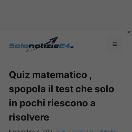
Vai
al
MENU
contenuto
Quiz matematico ,
spopola il test che solo
in pochi riescono a
risolvere
Novembre 4, 2021
di
Francesca Guglielmino