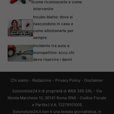
come riconoscerla e come
intervenire
Incubo blatte: dove si
nascondono in casa e
come allontanarle per
sempre
Incidente tra auto e
monopattino: ecco chi
deve risarcire i danni
Chi siamo
-
Redazione
-
Privacy Policy
-
Disclaimer
Solonotizie24.it di proprietà di WEB 365 SRL - Via
Nicola Marchese 10, 00141 Roma (RM) - Codice Fiscale
e Partita I.V.A. 12279101005
Solonotizie24.it non è una testata giornalistica, in