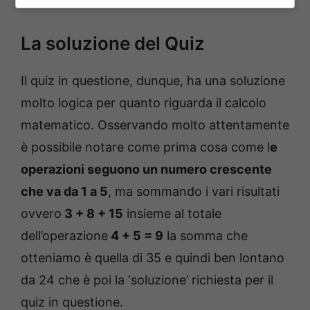
Quiz matematico – Solonotizie24
La soluzione del Quiz
Il quiz in questione, dunque, ha una soluzione
molto logica per quanto riguarda il calcolo
matematico. Osservando molto attentamente
è possibile notare come prima cosa come l
e
operazioni seguono un numero crescente
che va da 1 a 5
, ma sommando i vari risultati
ovvero
3 + 8 + 15
insieme al totale
dell’operazione
4 + 5 = 9
la somma che
otteniamo è quella di 35 e quindi ben lontano
da 24 che è poi la ‘soluzione’ richiesta per il
quiz in questione.