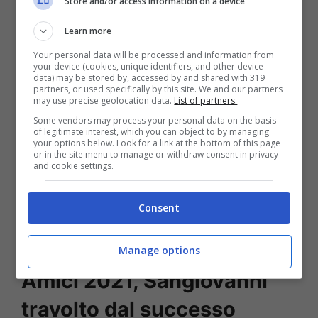
Store and/or access information on a device
Learn more
Your personal data will be processed and information from
your device (cookies, unique identifiers, and other device
data) may be stored by, accessed by and shared with 319
partners, or used specifically by this site. We and our partners
may use precise geolocation data.
List of partners.
Some vendors may process your personal data on the basis
of legitimate interest, which you can object to by managing
your options below. Look for a link at the bottom of this page
or in the site menu to manage or withdraw consent in privacy
and cookie settings.
Leggi anche
->
Sangiovanni ha
tradito Giulia? Le avances di una
Consent
fans e la richiesta osè
Manage options
Amici 2021, Sangiovanni
travolto dal successo