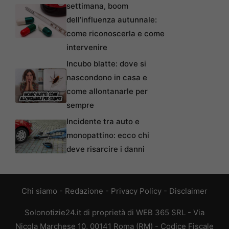
settimana, boom
dell’influenza autunnale:
come riconoscerla e come
intervenire
Incubo blatte: dove si
nascondono in casa e
come allontanarle per
sempre
Incidente tra auto e
monopattino: ecco chi
deve risarcire i danni
Chi siamo
-
Redazione
-
Privacy Policy
-
Disclaimer
Solonotizie24.it di proprietà di WEB 365 SRL - Via
Nicola Marchese 10, 00141 Roma (RM) - Codice Fiscale