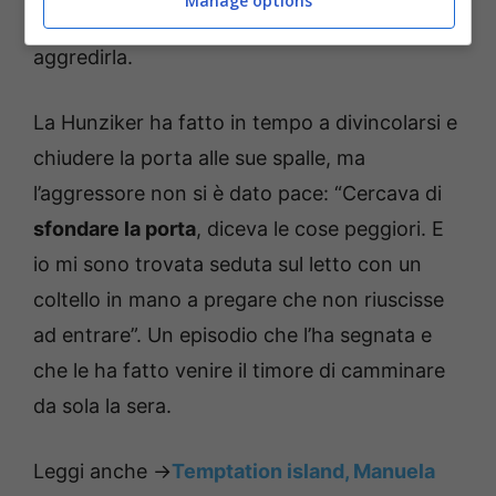
Manage options
l’ha seguita fino a casa ed ha cercato di
aggredirla.
La Hunziker ha fatto in tempo a divincolarsi e
chiudere la porta alle sue spalle, ma
l’aggressore non si è dato pace: “Cercava di
sfondare la porta
, diceva le cose peggiori. E
io mi sono trovata seduta sul letto con un
coltello in mano a pregare che non riuscisse
ad entrare”. Un episodio che l’ha segnata e
che le ha fatto venire il timore di camminare
da sola la sera.
Leggi anche ->
Temptation island, Manuela