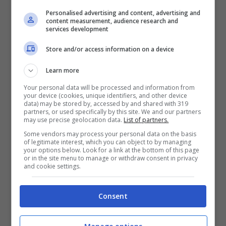
Personalised advertising and content, advertising and
content measurement, audience research and
services development
Store and/or access information on a device
Learn more
Your personal data will be processed and information from
Di recente la conduttrice svizzera Michelle
your device (cookies, unique identifiers, and other device
data) may be stored by, accessed by and shared with 319
Hunziker ha rivelato di aver subito anche lei
partners, or used specifically by this site. We and our partners
may use precise geolocation data.
List of partners.
attenzioni indesiderate da ragazza. Arrivata
Some vendors may process your personal data on the basis
da teenager in Italia per lavorare come
of legitimate interest, which you can object to by managing
your options below. Look for a link at the bottom of this page
modella, nei primi anni di carriera Michelle
or in the site menu to manage or withdraw consent in privacy
and cookie settings.
abitava a
Milano
in un appartamento a piano
terra, vicino ad un cinema per adulti. Una sera
Consent
si è ritirata a casa ad ora tarda ed è incappata
in una situazione che l’ha segnata: un uomo