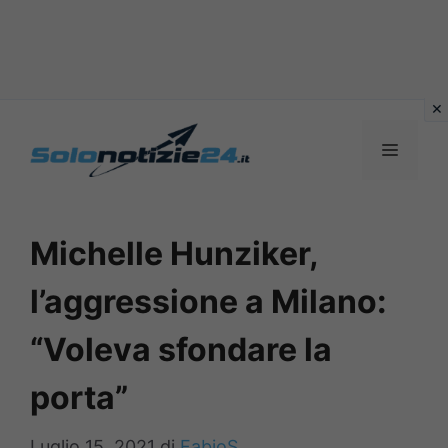
Vai
al
MENU
contenuto
Michelle Hunziker,
l’aggressione a Milano:
“Voleva sfondare la
porta”
Luglio 15, 2021
di
FabioS