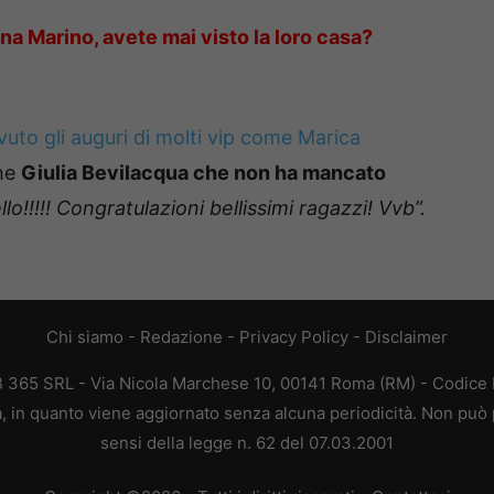
na Marino, avete mai visto la loro casa?
evuto gli auguri di molti vip come Marica
che
Giulia Bevilacqua che non ha mancato
bello!!!!! Congratulazioni bellissimi ragazzi! Vvb”.
Chi siamo
-
Redazione
-
Privacy Policy
-
Disclaimer
EB 365 SRL - Via Nicola Marchese 10, 00141 Roma (RM) - Codice F
ca, in quanto viene aggiornato senza alcuna periodicità. Non può 
sensi della legge n. 62 del 07.03.2001