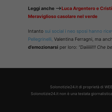
Leggi anche —->
Luca Argentero e Cristi
Meraviglioso casolare nel verde
Intanto
sui social i neo sposi hanno ric
Pellegrinelli,
Valentina Ferragni, ma an
d’emozionarsi
per loro:
“
Daiiiiii!!! Che 
Solonotizie24.it di proprietà di W
Solonotizie24.it non è una testata giornalisti