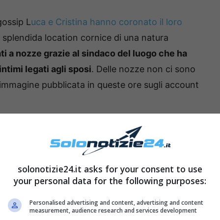
gossip L
uca e Cristina hanno coronato il loro
 splendida location cornice di una natura
ti a nozze grazie al sindaco del luogo che ha
ntimi legati agli sposi
. Delle nozze non ci sono
’immagine pubblicata in queste ore sugli account
istina e Luca si prestano ad un bacio tenero
licità della Marino è percepibile e la didascalia
o sia magico il momento per la neo signora
solonotizie24.it asks for your consent to use
aginato molte volte questo giorno, sognavo
your personal data for the following purposes:
gni più belli, l’ho immaginata così .
Personalised advertising and content, advertising and content
, sotto gli occhi delle persone più intime, ci
measurement, audience research and services development