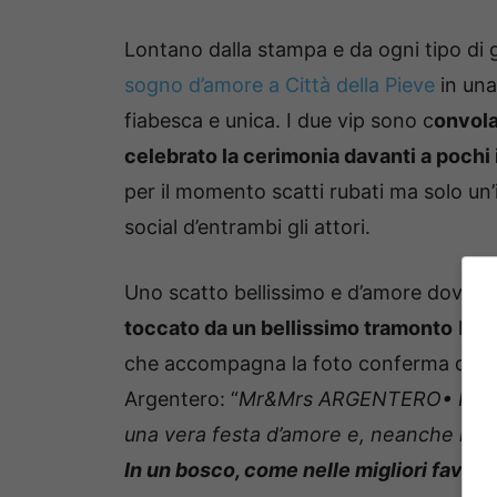
Lontano dalla stampa e da ogni tipo di 
sogno d’amore a Città della Pieve
in una
fiabesca e unica. I due vip sono c
onvola
celebrato la cerimonia davanti a pochi i
per il momento scatti rubati ma solo un
social d’entrambi gli attori.
Uno scatto bellissimo e d’amore dove
Cr
toccato da un bellissimo tramonto
la fe
che accompagna la foto conferma quant
Argentero: “
Mr&Mrs ARGENTERO• Ho imm
una vera festa d’amore e, neanche nei so
In un bosco, come nelle migliori favole