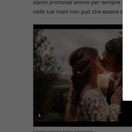
siamo promessi amore per sempre.”
Ov
nelle tue mani
non può che essere imme
Cristina Marino fonte Instagram