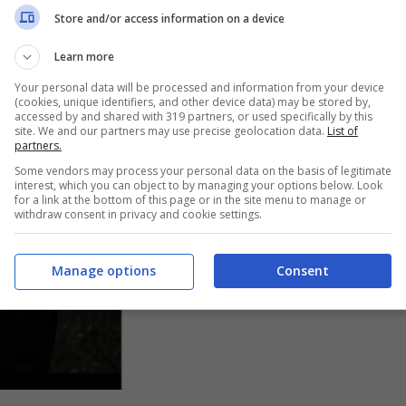
viamente la risposta social dell’interprete di
Doc
Store and/or access information on a device
diata: “
????????❤️???????? per sempre.”
Learn more
Your personal data will be processed and information from your device
(cookies, unique identifiers, and other device data) may be stored by,
accessed by and shared with 319 partners, or used specifically by this
site. We and our partners may use precise geolocation data.
List of
partners.
Some vendors may process your personal data on the basis of legitimate
interest, which you can object to by managing your options below. Look
for a link at the bottom of this page or in the site menu to manage or
withdraw consent in privacy and cookie settings.
Manage options
Consent