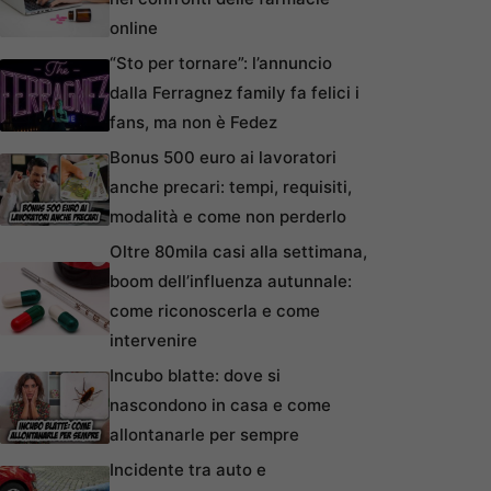
online
“Sto per tornare”: l’annuncio
dalla Ferragnez family fa felici i
fans, ma non è Fedez
Bonus 500 euro ai lavoratori
anche precari: tempi, requisiti,
modalità e come non perderlo
Oltre 80mila casi alla settimana,
boom dell’influenza autunnale:
come riconoscerla e come
intervenire
Incubo blatte: dove si
nascondono in casa e come
allontanarle per sempre
Incidente tra auto e