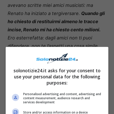
avevano scritte miei amici musicisti: ma
Renato ha iniziato a tergiversare.
Quando gli
ho chiesto di restituirmi almeno le tracce
incise, Renato mi ha chiesto cento milioni.
Ero esterrefatta: dagli amici non ti puoi
difendere, non te l’aspetti una cosa simile.
Ma chi li ha cento milioni?”.
Leggi anche —–>
Maneskin, spunta lo scatto
solonotizie24.it asks for your consent to
use your personal data for the following
di Damiano da giovanissimo: irriconoscibile
purposes:
Personalised advertising and content, advertising and
content measurement, audience research and
services development
Store and/or access information on a device