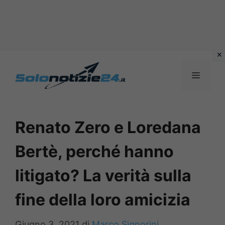
Vai
al
MENU
contenuto
Renato Zero e Loredana
Bertè, perché hanno
litigato? La verità sulla
fine della loro amicizia
Giugno 3, 2021
di
Marco Signorini