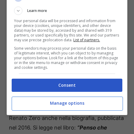
Learn more
Your personal data will be processed and information from
your device (cookies, unique identifiers, and other device
data) may be stored by, accessed by and shared with 319
partners, or used specifically by this site. We and our partners
may use precise geolocation data.
List of partners.
Some vendors may process your personal data on the basis
of legitimate interest, which you can object to by managing
Leggi anche —–>
Romina Power, l’ex di Albano
your options below. Look for a link at the bottom of this page
or in the site menu to manage or withdraw consent in privacy
follemente innamorata | Legame
and cookie settings.
indissolubile
Consent
La risposta di Renato Zero
Manage options
Loredana Bertè ha parlato della lite con
Renato Zero anche nella biografia, pubblicata
nel 2016. Si legge nel libro:
“Penso che