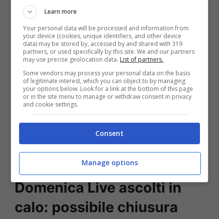
Learn more
Your personal data will be processed and information from
your device (cookies, unique identifiers, and other device
data) may be stored by, accessed by and shared with 319
partners, or used specifically by this site. We and our partners
may use precise geolocation data.
List of partners.
Some vendors may process your personal data on the basis
of legitimate interest, which you can object to by managing
your options below. Look for a link at the bottom of this page
or in the site menu to manage or withdraw consent in privacy
and cookie settings.
Consent
Leggi anche —->
L’Alzheimer me l’ha portata
via la dolorosa confessione di Mara Venier
Manage options
Domenica Live ascolti in
calo: possibile chiusura