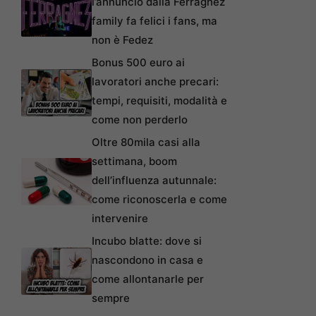
l’annuncio dalla Ferragnez
family fa felici i fans, ma
non è Fedez
Bonus 500 euro ai
lavoratori anche precari:
tempi, requisiti, modalità e
come non perderlo
Oltre 80mila casi alla
settimana, boom
dell’influenza autunnale:
come riconoscerla e come
intervenire
Incubo blatte: dove si
nascondono in casa e
come allontanarle per
sempre