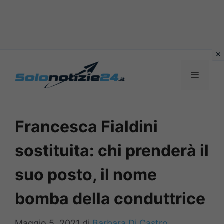
Vai
al
MENU
contenuto
Francesca Fialdini
sostituita: chi prenderà il
suo posto, il nome
bomba della conduttrice
Maggio 5, 2021
di
Barbara Di Castro