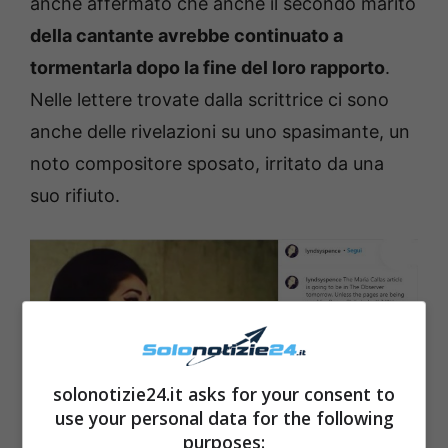
anche affermato che anche il secondo marito
della cantante avrebbe continuato a
tormentarla dopo la fine del loro rapporto
.
Nelle lettere trovate dalla scrittrice ci sono
anche delle rivelazioni su uno spasimante, un
noto compositore sposato, irritato da una
suo rifiuto.
solonotizie24.it asks for your consent to
use your personal data for the following
purposes: