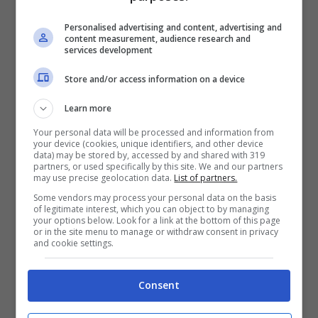
Maria Callas fonte Instagram
Personalised advertising and content, advertising and
content measurement, audience research and
services development
Store and/or access information on a device
Learn more
Your personal data will be processed and information from
your device (cookies, unique identifiers, and other device
data) may be stored by, accessed by and shared with 319
partners, or used specifically by this site. We and our partners
may use precise geolocation data.
List of partners.
Some vendors may process your personal data on the basis
of legitimate interest, which you can object to by managing
your options below. Look for a link at the bottom of this page
or in the site menu to manage or withdraw consent in privacy
and cookie settings.
Leggi anche —->
Martina Miliddi, bionda e con
i capelli lunghi: spunta la foto dal passato
Consent
prima di Amici