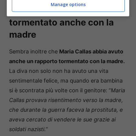
Manage options
Maria Callas rapporto
tormentato anche con la
madre
Sembra inoltre che
Maria Callas abbia avuto
anche un rapporto tormentato con la madre.
La diva non solo non ha avuto una vita
sentimentale felice, ma quando era bambina
si è scontrata più volte con il genitore: “
Maria
Callas provava risentimento verso la madre,
che durante la guerra faceva la prostituta, e
aveva cercato di vendere le sue grazie ai
soldati nazisti.”