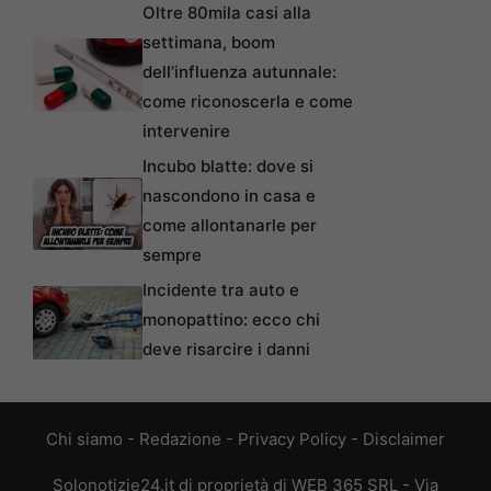
Oltre 80mila casi alla
settimana, boom
dell’influenza autunnale:
come riconoscerla e come
intervenire
Incubo blatte: dove si
nascondono in casa e
come allontanarle per
sempre
Incidente tra auto e
monopattino: ecco chi
deve risarcire i danni
Chi siamo
-
Redazione
-
Privacy Policy
-
Disclaimer
Solonotizie24.it di proprietà di WEB 365 SRL - Via