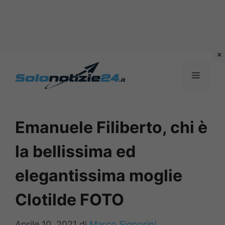
Vai
al
MENU
contenuto
Emanuele Filiberto, chi è
la bellissima ed
elegantissima moglie
Clotilde FOTO
Aprile 10, 2021
di
Marco Signorini