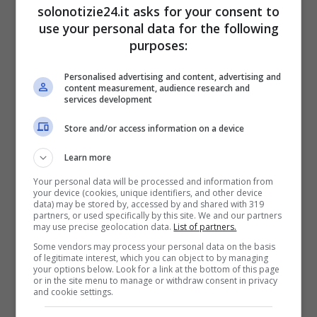
solonotizie24.it asks for your consent to
Migliore Attrice al Festival Internazionale di
use your personal data for the following
Berlino.
purposes:
Leggi anche —–>
Tina Cipollari sparita
Personalised advertising and content, advertising and
content measurement, audience research and
improvvisamente da Uomini e Donne: in che
services development
rapporti è con Maria De Filippi
Store and/or access information on a device
Learn more
Your personal data will be processed and information from
your device (cookies, unique identifiers, and other device
data) may be stored by, accessed by and shared with 319
partners, or used specifically by this site. We and our partners
may use precise geolocation data.
List of partners.
Some vendors may process your personal data on the basis
of legitimate interest, which you can object to by managing
your options below. Look for a link at the bottom of this page
or in the site menu to manage or withdraw consent in privacy
and cookie settings.