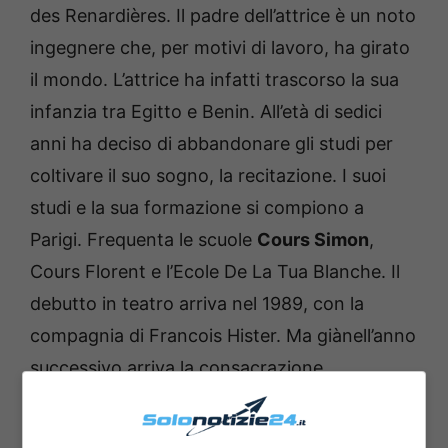
des Renardières. Il padre dell’attrice è un noto
ingegnere che, per motivi di lavoro, ha girato
il mondo. L’attrice ha infatti trascorso la sua
infanzia tra Egitto e Benin. All’età di sedici
anni ha deciso di abbandonare gli studi per
coltivare il suo sogno, la recitazione. I suoi
studi e la sua formazione si compiono a
Parigi. Frequenta le scuole
Cours Simon
,
Cours Florent e l’Ecole De La Tua Blanche. Il
debutto in teatro arriva nel 1989, con la
compagnia di Francois Hister. Ma giànell’anno
successivo arriva la consacrazione
internazionale. Con la pellicola
Il piccolo
criminale
, si aggiudica il Premio come