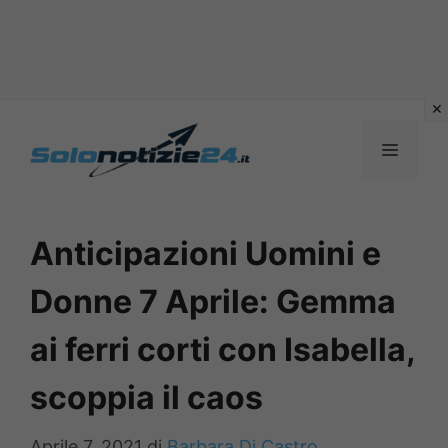
Vai
al
MENU
contenuto
Anticipazioni Uomini e
Donne 7 Aprile: Gemma
ai ferri corti con Isabella,
scoppia il caos
Aprile 7, 2021
di
Barbara Di Castro