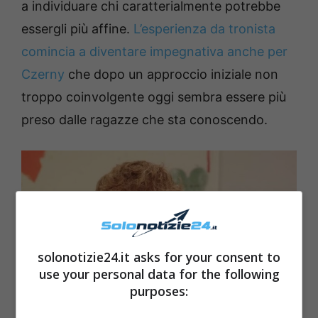
a individuare chi caratterialmente potrebbe
essergli più affine.
L’esperienza da tronista
comincia a diventare impegnativa anche per
Czerny
che dopo un approccio iniziale non
troppo coinvolgente oggi sembra essere più
preso dalle ragazze che sta conoscendo.
solonotizie24.it asks for your consent to
use your personal data for the following
purposes:
Giacomo Czerny Solonotize24