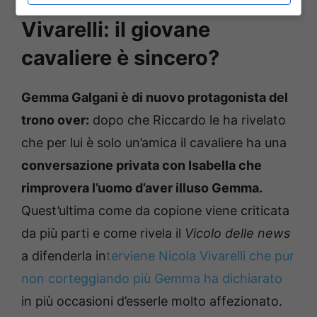
Galgani difesa da Nicola
Vivarelli: il giovane
cavaliere è sincero?
Gemma Galgani è di nuovo protagonista del
trono over:
dopo che Riccardo le ha rivelato
che per lui è solo un’amica il cavaliere ha una
conversazione privata con Isabella che
rimprovera l’uomo d’aver illuso Gemma.
Quest’ultima come da copione viene criticata
da più parti e come rivela il
Vicolo delle news
a difenderla in
terviene Nicola Vivarelli che pur
non corteggiando più Gemma ha dichiarato
in più occasioni d’esserle molto affezionato.