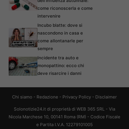
dell’influenza autunnale:
come riconoscerla e come
intervenire
Incubo blatte: dove si
nascondono in casa e
come allontanarle per
sempre
Incidente tra auto e
monopattino: ecco chi
deve risarcire i danni
Chi siamo
-
Redazione
-
Privacy Policy
-
Disclaimer
Solonotizie24.it di proprietà di WEB 365 SRL - Via
Nicola Marchese 10, 00141 Roma (RM) - Codice Fiscale
e Partita I.V.A. 12279101005