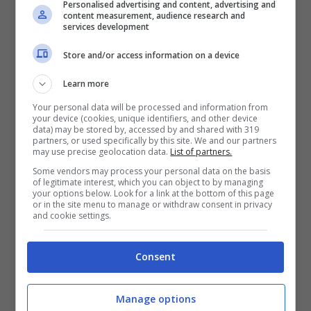
Personalised advertising and content, advertising and
content measurement, audience research and
services development
Store and/or access information on a device
Learn more
Your personal data will be processed and information from
your device (cookies, unique identifiers, and other device
data) may be stored by, accessed by and shared with 319
partners, or used specifically by this site. We and our partners
may use precise geolocation data.
List of partners.
Some vendors may process your personal data on the basis
of legitimate interest, which you can object to by managing
your options below. Look for a link at the bottom of this page
or in the site menu to manage or withdraw consent in privacy
and cookie settings.
Leggi anche —->
Gemma Galgani dal chirurgo:
cosa ha rifatto la dama del trono over
Consent
Uomini e Donne, Gemma
Manage options