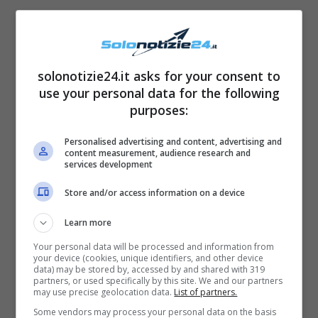
questa sua discutibile scelta:
Leggi anche —->
Elodie cambio look da
solonotizie24.it asks for your consent to
copertina | La cantante si trasforma ancora
use your personal data for the following
purposes:
Personalised advertising and content, advertising and
content measurement, audience research and
services development
Store and/or access information on a device
Learn more
Your personal data will be processed and information from
your device (cookies, unique identifiers, and other device
data) may be stored by, accessed by and shared with 319
partners, or used specifically by this site. We and our partners
may use precise geolocation data.
List of partners.
“
Sentiva la mia inquietudine, era la mia
Some vendors may process your personal data on the basis