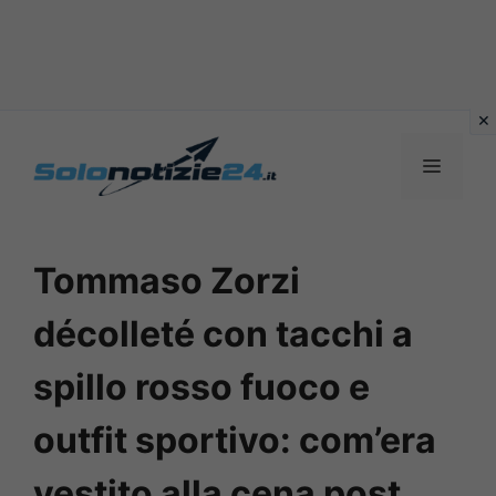
Vai
al
MENU
contenuto
Tommaso Zorzi
décolleté con tacchi a
spillo rosso fuoco e
outfit sportivo: com’era
vestito alla cena post