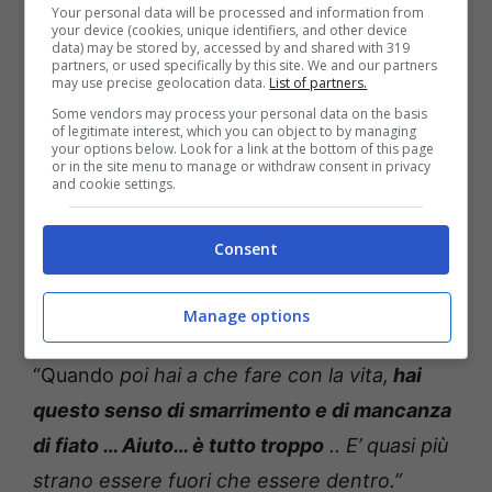
Your personal data will be processed and information from
your device (cookies, unique identifiers, and other device
data) may be stored by, accessed by and shared with 319
partners, or used specifically by this site. We and our partners
may use precise geolocation data.
List of partners.
“
Da quando sono uscito ho una sensazione
Some vendors may process your personal data on the basis
stranissima. Come se dovessi interfacciarmi
of legitimate interest, which you can object to by managing
your options below. Look for a link at the bottom of this page
con qualcosa di molto più grande e
or in the site menu to manage or withdraw consent in privacy
and cookie settings.
ingestibile di me ovvero al vita.
Perché
finché sei lì dentro è tutto ovattato non ti
Consent
può succedere niente
, le tue preoccupazioni
sono ridotte a quello che concerne il gioco.”
Manage options
Il vincitore del GFVIP ha anche precisato:
“Quando
poi hai a che fare con la vita,
hai
questo senso di smarrimento e di mancanza
di fiato … Aiuto… è tutto troppo
.. E’ quasi più
strano essere fuori che essere dentro.”