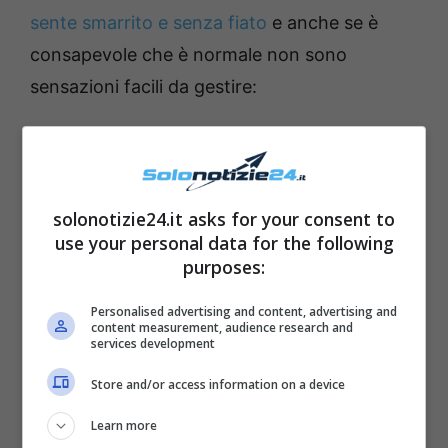
sente smarrito e senza fiato
e anche se è
consapevole che è normale non sono
sensazioni facili da gestire:
Leggi anche —->
Tommaso Zorzi, il vero
motivo per cui ha litigato con Aurora
Ramazzotti
solonotizie24.it asks for your consent to
use your personal data for the following
purposes:
Personalised advertising and content, advertising and
content measurement, audience research and
services development
Store and/or access information on a device
Learn more