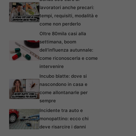
lavoratori anche precari:
tempi, requisiti, modalità e
come non perderlo
Oltre 80mila casi alla
settimana, boom
dell’influenza autunnale:
come riconoscerla e come
intervenire
Incubo blatte: dove si
nascondono in casa e
come allontanarle per
sempre
Incidente tra auto e
monopattino: ecco chi
deve risarcire i danni