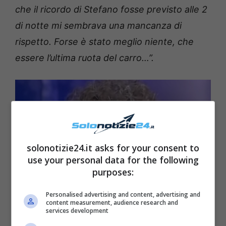
che il ricordo di Stefano fosse previsto alle 2
di notte mi sembrava una mancanza di
rispetto. Forse è stato meglio niente, che
essere l’ultima ruota del carro…”.
solonotizie24.it asks for your consent to
use your personal data for the following
purposes:
Personalised advertising and content, advertising and
content measurement, audience research and
services development
Stefano D’Orazio solonotizie24