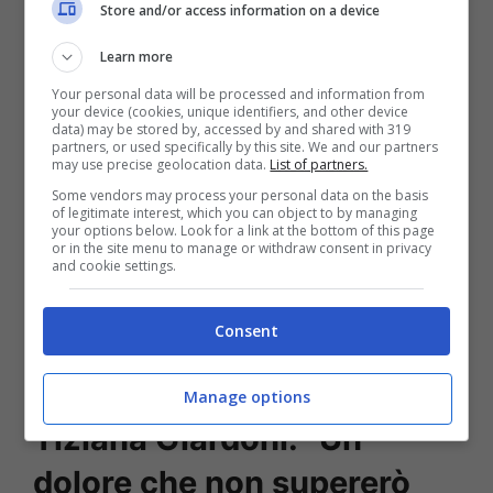
Store and/or access information on a device
Learn more
Your personal data will be processed and information from
your device (cookies, unique identifiers, and other device
data) may be stored by, accessed by and shared with 319
partners, or used specifically by this site. We and our partners
may use precise geolocation data.
List of partners.
Some vendors may process your personal data on the basis
of legitimate interest, which you can object to by managing
your options below. Look for a link at the bottom of this page
or in the site menu to manage or withdraw consent in privacy
and cookie settings.
Consent
Leggi anche —->
Stefano D’Orazio cause della
morte | La verità sull’addio al batterista Pooh
Manage options
Tiziana Giardoni: “Un
dolore che non supererò