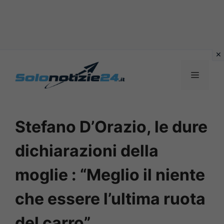
Vai
al
MENU
contenuto
Stefano D’Orazio, le dure
dichiarazioni della
moglie : “Meglio il niente
che essere l’ultima ruota
del carro”