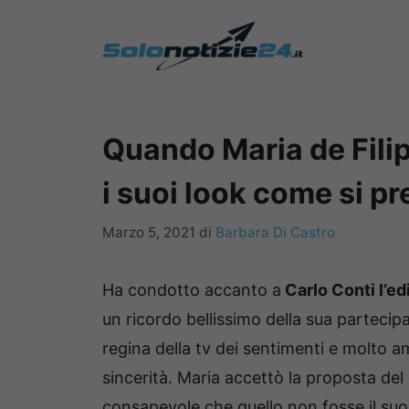
Vai
al
contenuto
Quando Maria de Filip
i suoi look come si pr
Marzo 5, 2021
di
Barbara Di Castro
Ha condotto accanto a
Carlo Conti l’e
un ricordo bellissimo della sua partecip
regina della tv dei sentimenti e molto a
sincerità. Maria accettò la proposta de
consapevole che quello non fosse il suo 