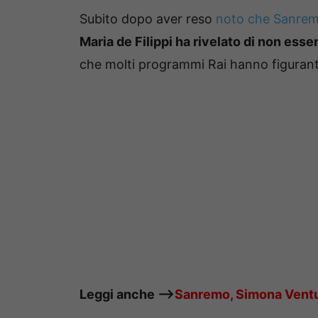
Subito dopo aver reso
noto che Sanrem
Maria de Filippi ha rivelato di non ess
che molti programmi Rai hanno figuranti
Leggi anche —->
Sanremo, Simona Ventura