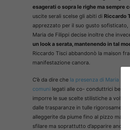
esagerati o sopra le righe ma sempre 
uscite serali scelse gli abiti di
Riccardo 
apprezzato per il suo gusto sofisticato,
Maria de Filippi decise inoltre che inve
un look a serata, mantenendo in tal modo
Riccardo Tisci abbandonò la maison fra
manifestazione canora.
C’è da dire che
la presenza di Maria de F
comuni
legati alle co- conduttrici belle,
imporre le sue scelte stilistiche a volte
dalle trasparanze in tulle rigorosamente 
alleggerite da piume fino al pizzo mai
sfilare ma soprattutto d’apparire anche