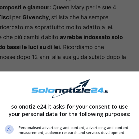
composti e glamour:
Queen Mary per le sue 4
Tisci
per
Givenchy,
stilista che ha sempre
 ricercato ma soprattutto molto adatto a lei.
ce che più cambi d’abito
avrebbe indossato solo
 bassi le luci su di lei
. Ricordiamo che
ncese dopo 12 anni alla sua guida subito dopo la
ilippi all’Ariston ha sdoganato alcuni luoghi
 eleganti e molto modelle. Maria è riuscita ad
 casual ma sempre eleganti senza essere criticata:
solonotizie24.it asks for your consent to use
your personal data for the following purposes:
nere, agli abiti in micro stampa floreale
 accentuato, Maria ha segnato un nuovo modo di
Personalised advertising and content, advertising and content
measurement, audience research and services development
 su un palco così importane come quello