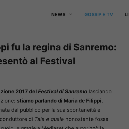
NEWS
GOSSIP E TV
L
pi fu la regina di Sanremo:
esentò al Festival
dizione 2017 del
Festival di Sanremo
lasciando
azione:
stiamo parlando di Maria de Filippi,
mata dal pubblico per la sua spontaneità e
l conduttore di
Tale e quale
nonostante fosse
ruolo, e grazie a Mediaset che autorizzò la