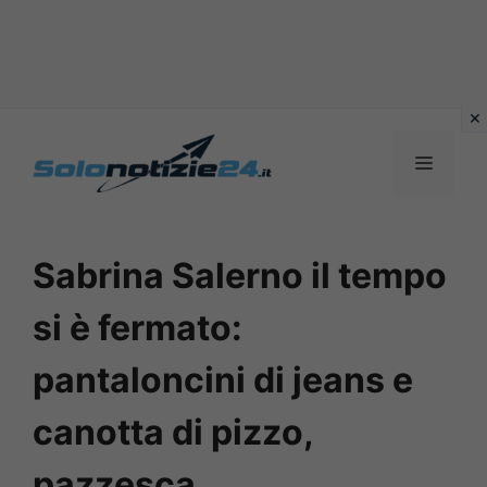
Vai
al
MENU
contenuto
Sabrina Salerno il tempo
si è fermato:
pantaloncini di jeans e
canotta di pizzo,
pazzesca