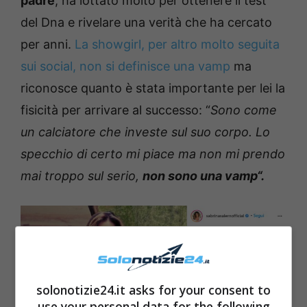
padre
, ha lottato molto per ottenere il test
del Dna e rivelare una verità che ha cercato
per anni.
La showgirl, per altro molto seguita
sui social, non si definisce una vamp
ma
riconosce quanto è stata importante per lei la
fisicità per arrivare al successo: “
Sono come
un calciatore che investe sul suo corpo. Lo
specchio di certo mi piace ma non mi prendo
mai troppo sul serio,
non sono una vamp“.
solonotizie24.it asks for your consent to
use your personal data for the following