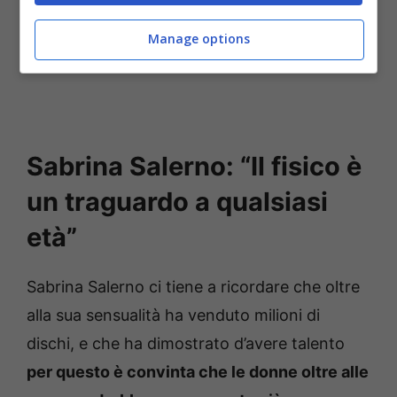
Manage options
Sabrina Salerno: “Il fisico è
un traguardo a qualsiasi
età”
Sabrina Salerno ci tiene a ricordare che oltre
alla sua sensualità ha venduto milioni di
dischi, e che ha dimostrato d’avere talento
per questo è convinta che le donne oltre alle