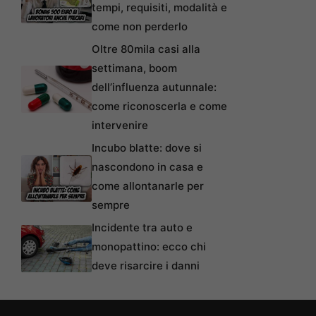
tempi, requisiti, modalità e
come non perderlo
Oltre 80mila casi alla
settimana, boom
dell’influenza autunnale:
come riconoscerla e come
intervenire
Incubo blatte: dove si
nascondono in casa e
come allontanarle per
sempre
Incidente tra auto e
monopattino: ecco chi
deve risarcire i danni