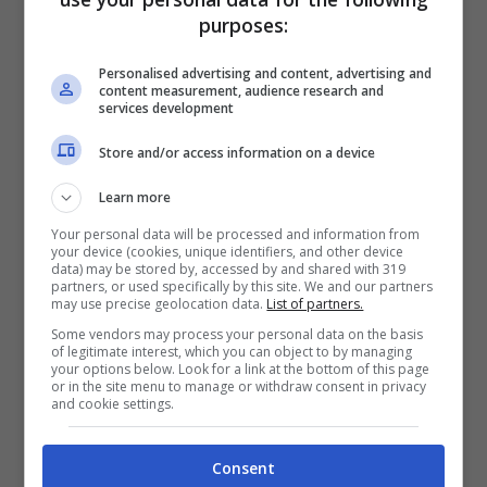
purposes:
Personalised advertising and content, advertising and
content measurement, audience research and
services development
Sabrina Salerno fonte Instagram
Store and/or access information on a device
Learn more
Leggi anche —->
Sabrina Salerno non teme il
freddo: in costume sulla neve, la foto
Your personal data will be processed and information from
your device (cookies, unique identifiers, and other device
pazzesca
data) may be stored by, accessed by and shared with 319
partners, or used specifically by this site. We and our partners
may use precise geolocation data.
List of partners.
Some vendors may process your personal data on the basis
of legitimate interest, which you can object to by managing
your options below. Look for a link at the bottom of this page
or in the site menu to manage or withdraw consent in privacy
and cookie settings.
Consent