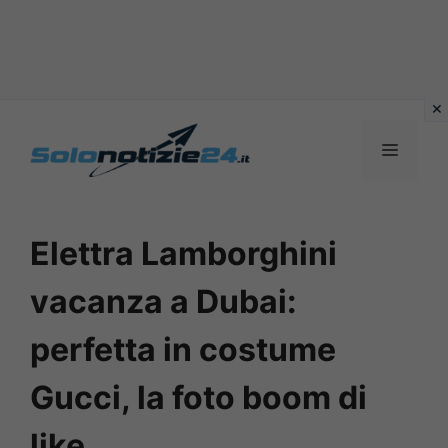
Vai
al
MENU
contenuto
Elettra Lamborghini
vacanza a Dubai:
perfetta in costume
Gucci, la foto boom di
like