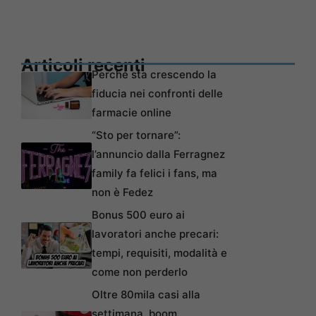
Articoli recenti
Perché sta crescendo la
fiducia nei confronti delle
farmacie online
“Sto per tornare”:
l’annuncio dalla Ferragnez
family fa felici i fans, ma
non è Fedez
Bonus 500 euro ai
lavoratori anche precari:
tempi, requisiti, modalità e
come non perderlo
Oltre 80mila casi alla
settimana, boom