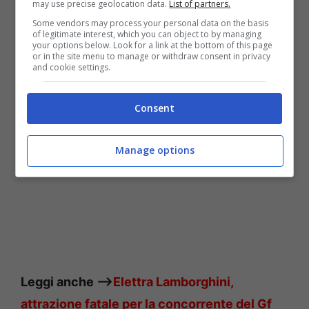
may use precise geolocation data.
List of partners.
Some vendors may process your personal data on the basis
of legitimate interest, which you can object to by managing
your options below. Look for a link at the bottom of this page
or in the site menu to manage or withdraw consent in privacy
Elettra Lamborghini fonte Instagram
and cookie settings.
Consent
Manage options
Leggi anche —->
Elettra Lamborghini,
attrazione fatale per la concorrente del Gf