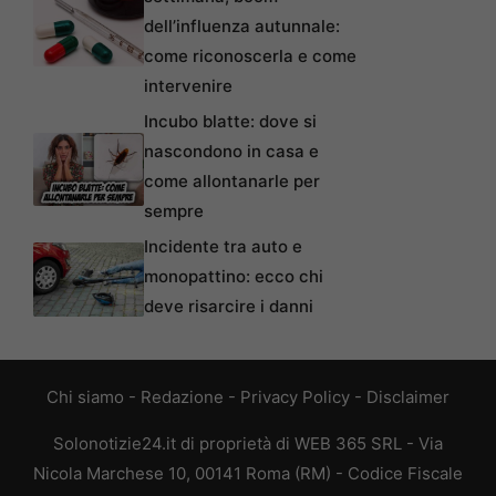
dell’influenza autunnale:
come riconoscerla e come
intervenire
Incubo blatte: dove si
nascondono in casa e
come allontanarle per
sempre
Incidente tra auto e
monopattino: ecco chi
deve risarcire i danni
Chi siamo
-
Redazione
-
Privacy Policy
-
Disclaimer
Solonotizie24.it di proprietà di WEB 365 SRL - Via
Nicola Marchese 10, 00141 Roma (RM) - Codice Fiscale