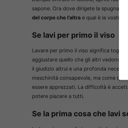
sapone. Ora dove dirigete la spugna? S
del corpo che l’altra
e qual è la vostra p
Se lavi per primo il viso
Lavare per primo il viso significa toglier
aggiustare quello che gli altri vedono d
il giudizio altrui e una profonda necess
meschinità consapevole, ma come quel b
essere apprezzati. La difficoltà è accett
potere piacere a tutti.
Se la prima cosa che lavi s