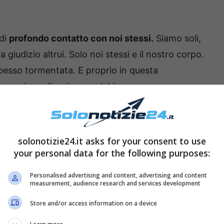
di
profondo contatto con noi stessi.
Siamo soli,
giudizio altrui. Solo noi stessi e il nostro corpo.
pesso tormentata. E proprio in questa
conscio parli e ci comunichi.
laviamo prima alcune parti del corpo
. C’è chi
i piedi. Una scelta apparentemente casuale, ma
solonotizie24.it asks for your consent to use
arvi la doccia sempre nello stesso modo e
your personal data for the following purposes:
i e non brevi.
Personalised advertising and content, advertising and content
measurement, audience research and services development
e non ti fai la doccia per 2 giorni <<
Store and/or access information on a device
 calda, prendete la spugna e versate sopra il