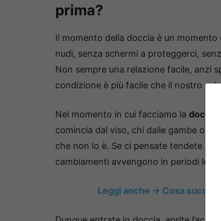
prima?
Il momento della doccia è un momento 
nudi, senza schermi a proteggerci, senza 
Non sempre una relazione facile, anzi s
condizione è più facile che il nostro sub
Nel momento in cui facciamo la
doccia 
comincia dal viso, chi dalle gambe o da
che non lo è. Se ci pensate tendete a f
cambiamenti avvengono in periodi lungh
Leggi anche -> Cosa succede s
Dunque entrate in doccia, aprite l’acqua