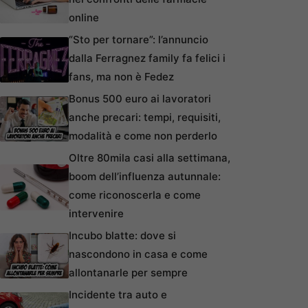
online
“Sto per tornare”: l’annuncio
dalla Ferragnez family fa felici i
fans, ma non è Fedez
Bonus 500 euro ai lavoratori
anche precari: tempi, requisiti,
modalità e come non perderlo
Oltre 80mila casi alla settimana,
boom dell’influenza autunnale:
come riconoscerla e come
intervenire
Incubo blatte: dove si
nascondono in casa e come
allontanarle per sempre
Incidente tra auto e