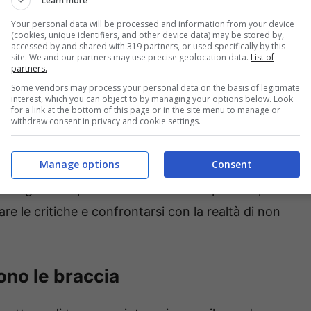
Learn more
coprite
cosa significa lavarsi prima una parte
Your personal data will be processed and information from your device
(cookies, unique identifiers, and other device data) may be stored by,
ersonalità.
accessed by and shared with 319 partners, or used specifically by this
site. We and our partners may use precise geolocation data.
List of
partners.
Some vendors may process your personal data on the basis of legitimate
interest, which you can object to by managing your options below. Look
for a link at the bottom of this page or in the site menu to manage or
withdraw consent in privacy and cookie settings.
si la maschera che si indossa con gli altri o
i noi. Rivela in ogni caso una preoccupazione per
Manage options
Consent
ità di piacere. Qui la maschera non è intesa come
isogno compulsivo di ricevere complimenti, di
are le critiche e confrontarsi con la realtà di non
ono le braccia