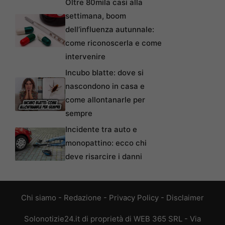
Oltre 80mila casi alla
settimana, boom
dell’influenza autunnale:
come riconoscerla e come
intervenire
Incubo blatte: dove si
nascondono in casa e
come allontanarle per
sempre
Incidente tra auto e
monopattino: ecco chi
deve risarcire i danni
Chi siamo
-
Redazione
-
Privacy Policy
-
Disclaimer
Solonotizie24.it di proprietà di WEB 365 SRL - Via