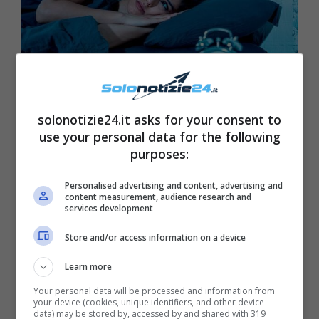
solonotizie24.it asks for your consent to
L’orologio vicino al letto è fonte di stress
use your personal data for the following
purposes:
Indossare i calzini
Personalised advertising and content, advertising and
content measurement, audience research and
Se i piedi sono caldi si dorme prima e meglio.
services development
Questo perché – hanno osservato dei
Store and/or access information on a device
ricercatori svizzeri in uno studio pubblicato su
Learn more
Nature – se nelle estremità si disperde il
calore la circolazione del corpo si muove
Your personal data will be processed and information from
your device (cookies, unique identifiers, and other device
verso le estremità favorendo l’aumento della
data) may be stored by, accessed by and shared with 319