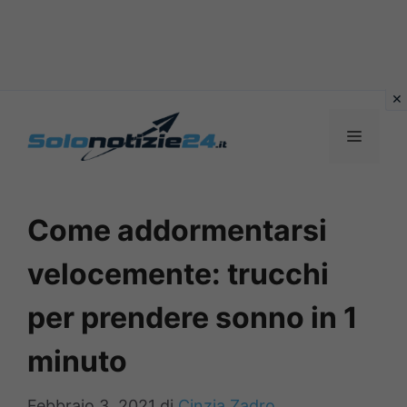
Vai
al
MENU
contenuto
Come addormentarsi
velocemente: trucchi
per prendere sonno in 1
minuto
Febbraio 3, 2021
di
Cinzia Zadro