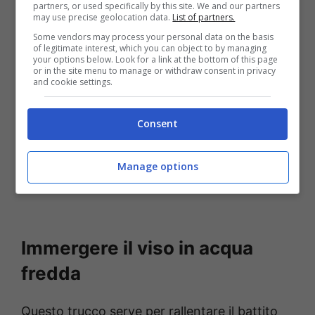
partners, or used specifically by this site. We and our partners
melatonina.
may use precise geolocation data.
List of partners.
Some vendors may process your personal data on the basis
of legitimate interest, which you can object to by managing
your options below. Look for a link at the bottom of this page
or in the site menu to manage or withdraw consent in privacy
and cookie settings.
Consent
Manage options
Immergere il viso in acqua
fredda
Questo trucco serve per rallentare il battito