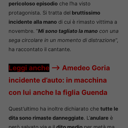
pericoloso episodio
che l’ha visto
protagonista. Si tratta del
bruttissimo
incidente alla mano
di cui è rimasto vittima a
novembre. “
Mi sono tagliato la mano
con una
sega circolare in un momento di distrazione
“,
ha raccontato il cantante.
Leggi anche
—->
Amedeo Goria
incidente d’auto: in macchina
con lui anche la figlia Guenda
Quest’ultimo ha inoltre dichiarato che
tutte le
dita sono rimaste danneggiate
. L’
anulare
è
però salvato via e il
dito medio
per metà ma,