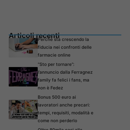
Articoli recenti
Perché sta crescendo la
fiducia nei confronti delle
farmacie online
“Sto per tornare”:
l’annuncio dalla Ferragnez
family fa felici i fans, ma
non è Fedez
Bonus 500 euro ai
lavoratori anche precari:
tempi, requisiti, modalità e
come non perderlo
Oltre 80mila casi alla