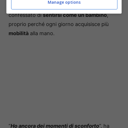
Manage options
percorso di riabilitazione
. Il cantante ha
confessato di
sentirsi come un bambino
,
proprio perché ogni giorno acquisisce più
mobilità
alla mano.
“
Ho ancora dei momenti di sconforto
“, ha