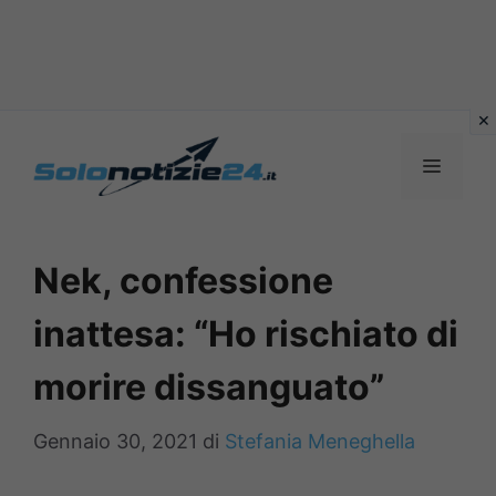
Vai
al
MENU
contenuto
Nek, confessione
inattesa: “Ho rischiato di
morire dissanguato”
Gennaio 30, 2021
di
Stefania Meneghella