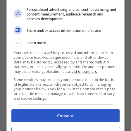
poi continuato l’artista, “
nel peggiore dei casi
sarei morto dissanguato
, nei migliori avrei
Personalised advertising and content, advertising and
content measurement, audience research and
perso i sensi. Invece,
ho avuto il sangue
services development
freddo di prendere l’auto
e di guidare fino al
Store and/or access information on a device
Pronto Soccorso di Sassuolo
“.
Learn more
Your personal data will be processed and information from
Leggi anche
—->
Nek il doloroso
your device (cookies, unique identifiers, and other device
data) may be stored by, accessed by and shared with 319
partners, or used specifically by this site. We and our partners
lutto: “Sarai sempre nel mio
may use precise geolocation data.
List of partners.
Some vendors may process your personal data on the basis
cuore” | Il messaggio di addio
of legitimate interest, which you can object to by managing
your options below. Look for a link at the bottom of this page
or in the site menu to manage or withdraw consent in privacy
Il lungo percorso di
and cookie settings.
riabilitazione
Consent
Attualmente,
Nek
sta facendo un
lungo