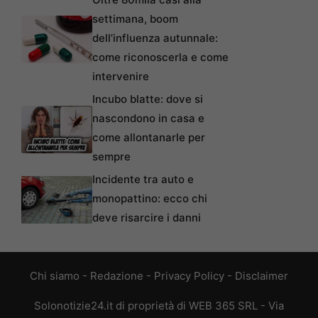
settimana, boom
dell’influenza autunnale:
come riconoscerla e come
intervenire
Incubo blatte: dove si
nascondono in casa e
come allontanarle per
sempre
Incidente tra auto e
monopattino: ecco chi
deve risarcire i danni
Chi siamo
-
Redazione
-
Privacy Policy
-
Disclaimer
Solonotizie24.it di proprietà di WEB 365 SRL - Via