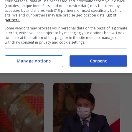
Your personal data will be processed and information from your device
(cookies, unique identifiers, and other device data) may be stored by,
accessed by and shared with 319 partners, or used specifically by this
site. We and our partners may use precise geolocation data.
List of
partners.
 in tv:
Vincitore Bake Off
Some vendors may process your personal data on the basis of legitimate
ammi e
Italia 2020: le
interest, which you can object to by managing your options below. Look
for a link at the bottom of this page or in the site menu to manage or
azioni della
indiscrezioni e le
withdraw consent in privacy and cookie settings.
ipotesi
Manage options
Consent