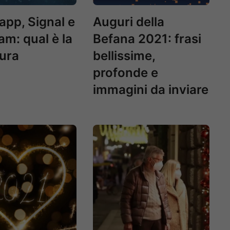
pp, Signal e
Auguri della
am: qual è la
Befana 2021: frasi
cura
bellissime,
profonde e
immagini da inviare