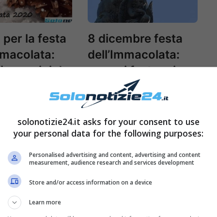
 per la festa
8 dicembre festa
mmacolata:
dell’Immacolata:
e immagini da
cosa si festeggia e
e
dove
solonotizie24.it asks for your consent to use
your personal data for the following purposes:
Personalised advertising and content, advertising and content
measurement, audience research and services development
Store and/or access information on a device
Learn more