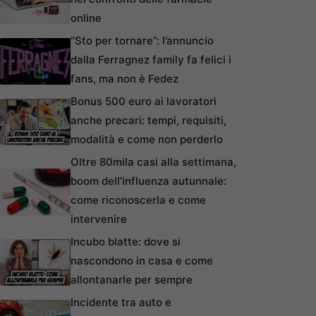
online
“Sto per tornare”: l’annuncio
dalla Ferragnez family fa felici i
fans, ma non è Fedez
Bonus 500 euro ai lavoratori
anche precari: tempi, requisiti,
modalità e come non perderlo
Oltre 80mila casi alla settimana,
boom dell’influenza autunnale:
come riconoscerla e come
intervenire
Incubo blatte: dove si
nascondono in casa e come
allontanarle per sempre
Incidente tra auto e