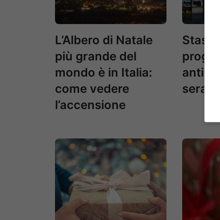
L’Albero di Natale
Stasera
più grande del
progr
mondo è in Italia:
anticip
come vedere
serata
l’accensione