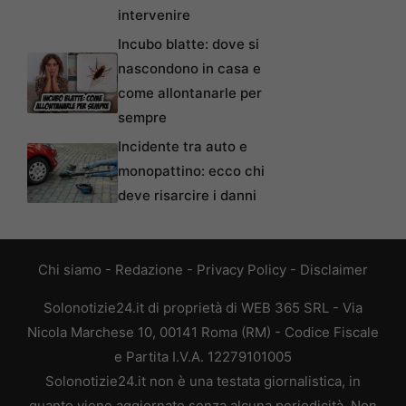
intervenire
Incubo blatte: dove si
nascondono in casa e
come allontanarle per
sempre
Incidente tra auto e
monopattino: ecco chi
deve risarcire i danni
Chi siamo
-
Redazione
-
Privacy Policy
-
Disclaimer
Solonotizie24.it di proprietà di WEB 365 SRL - Via
Nicola Marchese 10, 00141 Roma (RM) - Codice Fiscale
e Partita I.V.A. 12279101005
Solonotizie24.it non è una testata giornalistica, in
quanto viene aggiornato senza alcuna periodicità. Non