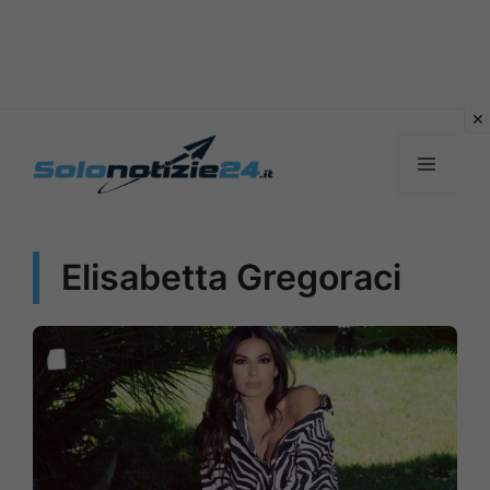
Vai
al
MENU
contenuto
Elisabetta Gregoraci