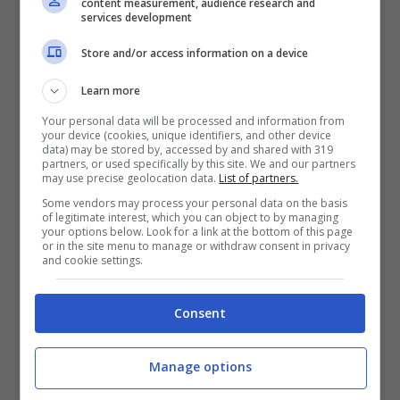
content measurement, audience research and
services development
Elisabetta Gregoraci emoziona in
Store and/or access information on a device
total white: l’abito è mozzafiato
Learn more
Your personal data will be processed and information from
your device (cookies, unique identifiers, and other device
data) may be stored by, accessed by and shared with 319
partners, or used specifically by this site. We and our partners
may use precise geolocation data.
List of partners.
Some vendors may process your personal data on the basis
of legitimate interest, which you can object to by managing
your options below. Look for a link at the bottom of this page
or in the site menu to manage or withdraw consent in privacy
and cookie settings.
Consent
Manage options
Elisabetta Gregoraci denunciata :