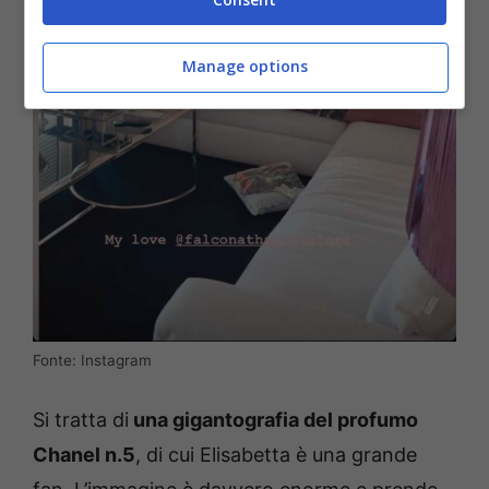
Manage options
Fonte: Instagram
Si tratta di
una gigantografia del profumo
Chanel n.5
, di cui Elisabetta è una grande