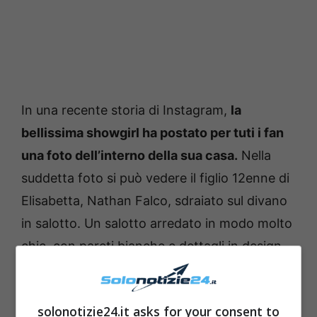
In una recente storia di Instagram,
la
bellissima showgirl ha postato per tuti i fan
una foto dell’interno della sua casa.
Nella
suddetta foto si può vedere il figlio 12enne di
Elisabetta, Nathan Falco, sdraiato sul divano
in salotto. Un salotto arredato in modo molto
chic, con pareti bianche e dettagli in design
dal costo proibitivo.
Un grande specchio
posto in fondo alla stanza ha però rivelato un
solonotizie24.it asks for your consent to
dettaglio alle spalle di Elisabetta davvero