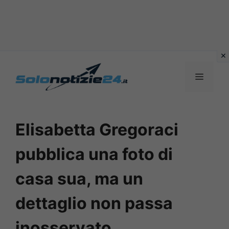
Vai
al
MENU
contenuto
Elisabetta Gregoraci
pubblica una foto di
casa sua, ma un
dettaglio non passa
inosservato