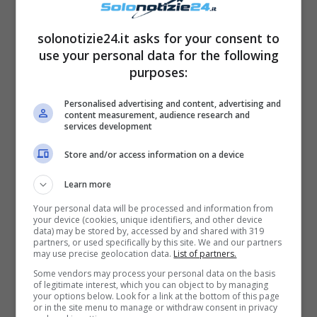
ottimizzare gli spazi
solonotizie24.it asks for your consent to
use your personal data for the following
purposes:
Personalised advertising and content, advertising and
content measurement, audience research and
services development
Store and/or access information on a device
Learn more
Your personal data will be processed and information from
your device (cookies, unique identifiers, and other device
data) may be stored by, accessed by and shared with 319
partners, or used specifically by this site. We and our partners
Mercato del lavoro a Como: qual
may use precise geolocation data.
List of partners.
è la situazione attuale?
Some vendors may process your personal data on the basis
of legitimate interest, which you can object to by managing
your options below. Look for a link at the bottom of this page
or in the site menu to manage or withdraw consent in privacy