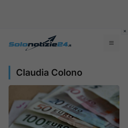
Vai
al
MENU
contenuto
Claudia Colono