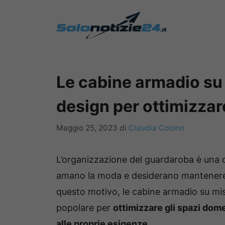
Vai
al
contenuto
Le cabine armadio su 
design per ottimizzare
Maggio 25, 2023
di
Claudia Colono
L’organizzazione del guardaroba è una 
amano la moda e desiderano mantenere u
questo motivo, le cabine armadio su mi
popolare per
ottimizzare gli spazi dome
alle proprie esigenze
.