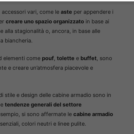
i accessori vari, come le
aste
per appendere i
per
creare uno spazio organizzato
in base ai
 alla stagionalità o, ancora, in base alle
la biancheria.
 elementi come
pouf
,
tolette
e
buffet
, sono
ente e creare un’atmosfera piacevole e
di stile e design delle cabine armadio sono in
le
tendenze generali del settore
 esempio, si sono affermate le
cabine armadio
nziali, colori neutri e linee pulite.