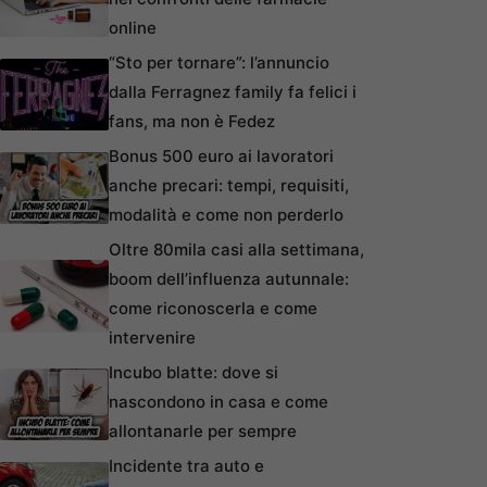
online
“Sto per tornare”: l’annuncio
dalla Ferragnez family fa felici i
fans, ma non è Fedez
Bonus 500 euro ai lavoratori
anche precari: tempi, requisiti,
modalità e come non perderlo
Oltre 80mila casi alla settimana,
boom dell’influenza autunnale:
come riconoscerla e come
intervenire
Incubo blatte: dove si
nascondono in casa e come
allontanarle per sempre
Incidente tra auto e