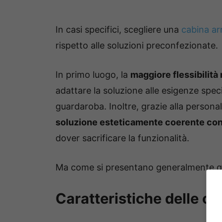
In casi specifici, scegliere una
cabina ar
rispetto alle soluzioni preconfezionate.
In primo luogo, la
maggiore flessibilità 
adattare la soluzione alle esigenze speci
guardaroba. Inoltre, grazie alla persona
soluzione esteticamente coerente con il
dover sacrificare la funzionalità.
Ma come si presentano generalmente qu
Caratteristiche delle c