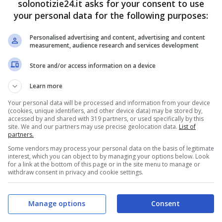
solonotizie24.it asks for your consent to use
ere realizzate in diverse configurazioni, a
your personal data for the following purposes:
’ambiente in cui sono collocate.
Personalised advertising and content, advertising and content
measurement, audience research and services development
Store and/or access information on a device
Learn more
Your personal data will be processed and information from your device
(cookies, unique identifiers, and other device data) may be stored by,
accessed by and shared with 319 partners, or used specifically by this
site. We and our partners may use precise geolocation data.
List of
partners.
Some vendors may process your personal data on the basis of legitimate
interest, which you can object to by managing your options below. Look
for a link at the bottom of this page or in the site menu to manage or
withdraw consent in privacy and cookie settings.
entano una soluzione pratica e funzionale per
ssono essere scorrevoli, a battente o del tutto
Manage options
Consent
e di accessibilità e di design.