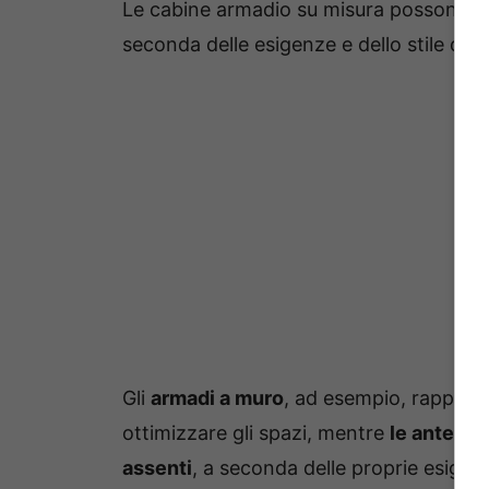
Le cabine armadio su misura possono ess
seconda delle esigenze e dello stile dell
Gli
armadi a muro
, ad esempio, rappres
ottimizzare gli spazi, mentre
le ante po
assenti
, a seconda delle proprie esigenz