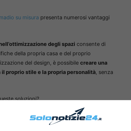
madio su misura
presenta numerosi vantaggi
nell’ottimizzazione degli spazi
consente di
fiche della propria casa e del proprio
lizzazione del design, è possibile
creare una
 proprio stile e la propria personalità
, senza
este soluzioni?
abine armadio su misura