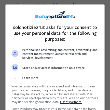
scuola e soprattutto abituata a fare
beneficenza in città. Una figura angelica,
dunque, trovata morta senza un apparente
solonotizie24.it asks for your consent to
possibile motivo. Tutta la storia, poi, va avanti
use your personal data for the following
con le indagini dell’agente speciale
Dale
purposes:
Cooper
, che prova a risolvere il caso e scopre
Personalised advertising and content, advertising and
delle cose su Laura che lasciano tutti senza
content measurement, audience research and
services development
parole. Abusata fin da bambina da un uomo
che lei chiama
‘Bob’
, ma del quale non si
Store and/or access information on a device
conosce subito l’identità, Laura conduce in
Learn more
realtà una
doppia vita
e se da un lato si
Your personal data will be processed and information from
your device (cookies, unique identifiers, and other device
comporta da figlia e ragazza modello,
data) may be stored by, accessed by and shared with 319
partners, or used specifically by this site. We and our partners
dall’altra parte frequenta
orge
, assume
may use precise geolocation data.
List of partners.
cocaina
e morfina e lavora come
prostituta
.
Some vendors may process your personal data on the basis