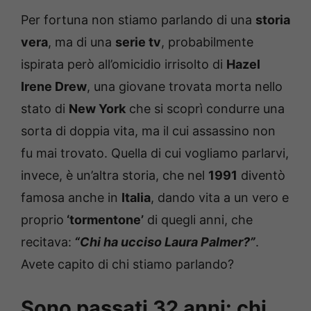
Per fortuna non stiamo parlando di una
storia
vera
, ma di una
serie tv
, probabilmente
ispirata però all’omicidio irrisolto di
Hazel
Irene Drew
, una giovane trovata morta nello
stato di
New York
che si scoprì condurre una
sorta di doppia vita, ma il cui assassino non
fu mai trovato. Quella di cui vogliamo parlarvi,
invece, è un’altra storia, che nel
1991
diventò
famosa anche in
Italia
, dando vita a un vero e
proprio
‘tormentone’
di quegli anni, che
recitava:
“Chi ha ucciso Laura Palmer?”
.
Avete capito di chi stiamo parlando?
Sono passati 32 anni: chi