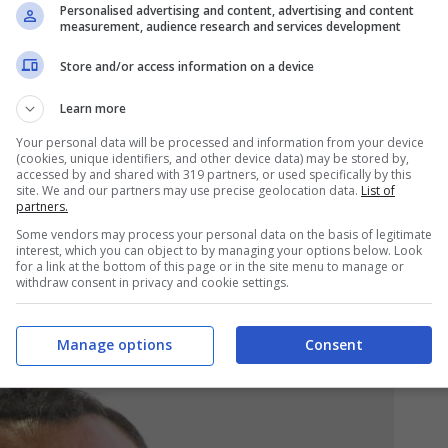
Personalised advertising and content, advertising and content
measurement, audience research and services development
à Carlo. Secondo quanto riportato da Il mattino,
tare più vicino a suo figlio.
Store and/or access information on a device
Learn more
Your personal data will be processed and information from your device
(cookies, unique identifiers, and other device data) may be stored by,
accessed by and shared with 319 partners, or used specifically by this
site. We and our partners may use precise geolocation data.
List of
partners.
Some vendors may process your personal data on the basis of legitimate
interest, which you can object to by managing your options below. Look
for a link at the bottom of this page or in the site menu to manage or
withdraw consent in privacy and cookie settings.
Manage options
Consent