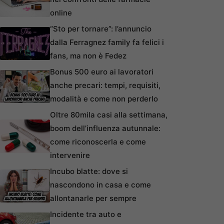
online
“Sto per tornare”: l’annuncio
dalla Ferragnez family fa felici i
fans, ma non è Fedez
Bonus 500 euro ai lavoratori
anche precari: tempi, requisiti,
modalità e come non perderlo
Oltre 80mila casi alla settimana,
boom dell’influenza autunnale:
come riconoscerla e come
intervenire
Incubo blatte: dove si
nascondono in casa e come
allontanarle per sempre
Incidente tra auto e