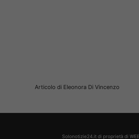
Articolo di Eleonora Di Vincenzo
Solonotizie24.it di proprietà di W