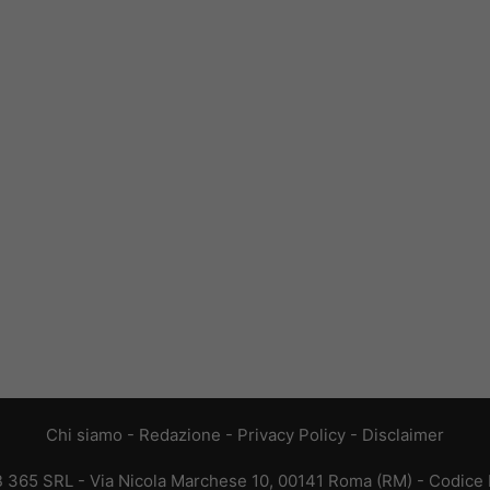
Chi siamo
-
Redazione
-
Privacy Policy
-
Disclaimer
EB 365 SRL - Via Nicola Marchese 10, 00141 Roma (RM) - Codice F