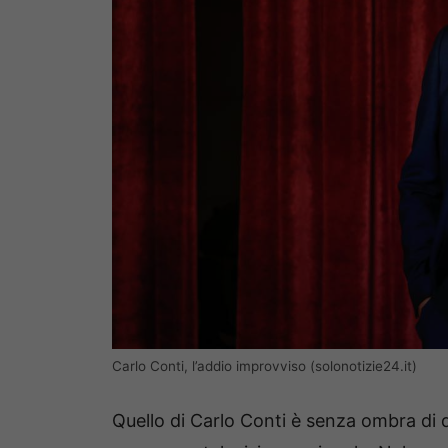
Carlo Conti, l’addio improvviso (solonotizie24.it)
Quello di Carlo Conti è senza ombra di d