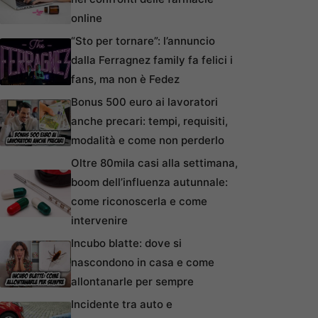
online
“Sto per tornare”: l’annuncio
dalla Ferragnez family fa felici i
fans, ma non è Fedez
Bonus 500 euro ai lavoratori
anche precari: tempi, requisiti,
modalità e come non perderlo
Oltre 80mila casi alla settimana,
boom dell’influenza autunnale:
come riconoscerla e come
intervenire
Incubo blatte: dove si
nascondono in casa e come
allontanarle per sempre
Incidente tra auto e