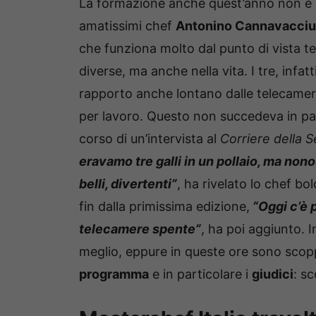
La formazione anche quest’anno non è 
amatissimi chef
Antonino Cannavacciu
che funziona molto dal punto di vista tele
diverse, ma anche nella vita. I tre, infa
rapporto anche lontano dalle telecamere
per lavoro. Questo non succedeva in p
corso di un’intervista al
Corriere della S
eravamo tre galli in un pollaio, ma nono
belli, divertenti”
, ha rivelato lo chef b
fin dalla primissima edizione,
“Oggi c’è 
telecamere spente”
, ha poi aggiunto.
meglio, eppure in queste ore sono scop
programma
e in particolare i
giudici
: s