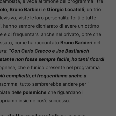
cambiata, e vede al timone del programma i tre
olo
,
Bruno Barbieri
e
Giorgio Locatelli
, un trio
visivo, viste le loro personalità forti e tutte
tti, hanno sempre dichiarato di avere un ottimo
 e di frequentarsi anche nel privato, oltre che
assato, come ha raccontato
Bruno Barbieri
nel
era
:
“Con Carlo Cracco e Joe Bastianich
stante non fosse sempre facile, ho tanti ricordi
olognese, che è l’unico presente nel programma
più complicità, ci frequentiamo anche a
 Insomma, tutto sembrerebbe andare per il
piate delle
polemiche
che riguardano il
copriamo insieme cos’è successo.