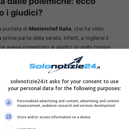
ta dalle polemiche: ecco
o i giudici?
a puntata di
Masterchef Italia
, che ha visto
a prima parte della serata, infatti, a togliersi il
che aveva presentato ai giudici un pollo troppo
dopo un durissimo
Skill Test
, sono stati
Letizia
e
ramma. Quest’ultimo era considerato tra i
ha visto interrompersi il suo percorso nella fase
solonotizie24.it asks for your consent to use
to, però, tutti ricorderanno probabilmente la
your personal data for the following purposes:
 la cucina di Masterchef, infatti, Francesco ha
Personalised advertising and content, advertising and content
 sue parole hanno fatto velocemente il giro del
measurement, audience research and services development
lemica
intorno al cooking show.
Store and/or access information on a device