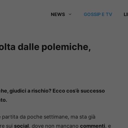
NEWS
GOSSIP E TV
L
olta dalle polemiche,
che, giudici a rischio? Ecco cos’è successo
nto.
 partita da poche settimane, ma sta già
re sui
social
, dove non mancano
commenti
, e