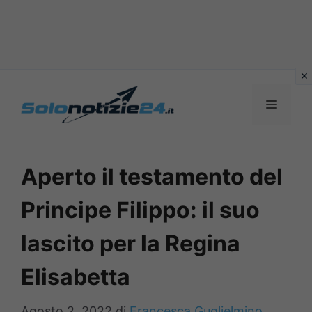
Vai
al
MENU
contenuto
Aperto il testamento del
Principe Filippo: il suo
lascito per la Regina
Elisabetta
Agosto 2, 2022
di
Francesca Guglielmino