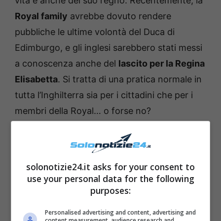
vita e anche del suo regno. Recentemente, la
Royal family
avrebbe dovuto rendere
pubbliche le ultime volontà del Duca di
Edimburgo, e gli inglesi sarebbero stati messi
a conoscenza anche del
lascito per la Regina
Elisabetta
. Si tratta di una pratica normale in
tutta l’Inghilterra sia per i cittadini che per i
membri della Royal… o forse no?
solonotizie24.it asks for your consent to
use your personal data for the following
purposes:
Personalised advertising and content, advertising and
content measurement, audience research and