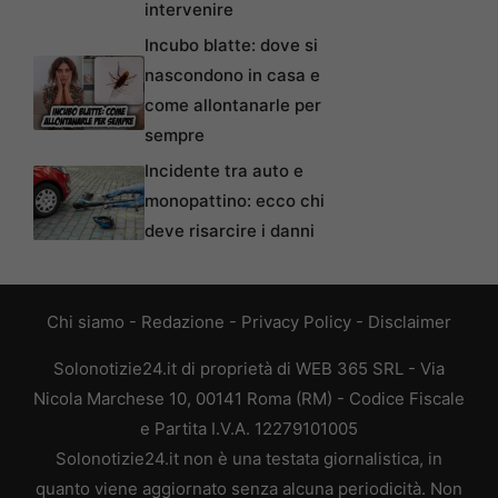
intervenire
Incubo blatte: dove si
nascondono in casa e
come allontanarle per
sempre
Incidente tra auto e
monopattino: ecco chi
deve risarcire i danni
Chi siamo
-
Redazione
-
Privacy Policy
-
Disclaimer
Solonotizie24.it di proprietà di WEB 365 SRL - Via
Nicola Marchese 10, 00141 Roma (RM) - Codice Fiscale
e Partita I.V.A. 12279101005
Solonotizie24.it non è una testata giornalistica, in
quanto viene aggiornato senza alcuna periodicità. Non