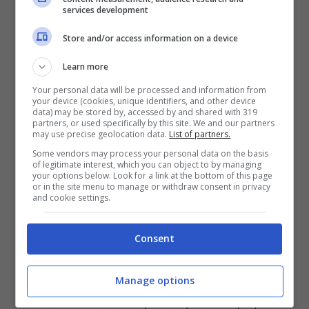
services development
Store and/or access information on a device
Learn more
Il
testamento del Duca di Edimburgo è stato
Your personal data will be processed and information from
aperto
, ma in forma assolutamente privata e
your device (cookies, unique identifiers, and other device
data) may be stored by, accessed by and shared with 319
la coda non sarebbe stata accolta nel
partners, or used specifically by this site. We and our partners
may use precise geolocation data.
List of partners.
migliore dei modi dal popolo.
Some vendors may process your personal data on the basis
of legitimate interest, which you can object to by managing
“Circostanze eccezionali”
your options below. Look for a link at the bottom of this page
or in the site menu to manage or withdraw consent in privacy
and cookie settings.
Come da rito, la
Regina Elisabetta ha chiesto
all’Alta Corte inglese che il testamento del
Consent
marito restasse segreto
, e così è stato. Una
Manage options
decisione che ha fatto molto discutere, ma la
stessa
Alta Corte
ha parlato, comunque, di