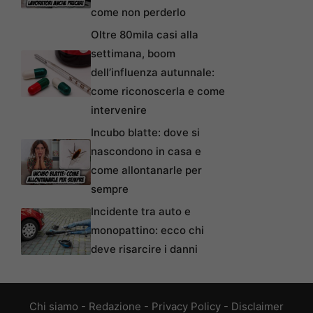
come non perderlo
Oltre 80mila casi alla
settimana, boom
dell’influenza autunnale:
come riconoscerla e come
intervenire
Incubo blatte: dove si
nascondono in casa e
come allontanarle per
sempre
Incidente tra auto e
monopattino: ecco chi
deve risarcire i danni
Chi siamo
-
Redazione
-
Privacy Policy
-
Disclaimer