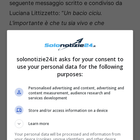
seguente messaggio scritto e condiviso da
Luciana Littizzetto: “
Un bacio ciciu.
L’importante è che tu sia vivo e che
camminerai prima o poi. Il resto saranno
cazziatoni a pioggia. Preparati. Una puntata
speciale de La bomba solo di rampogne
”.
solonotizie24.it asks for your consent to
use your personal data for the following
purposes:
Personalised advertising and content, advertising and
content measurement, audience research and
services development
Store and/or access information on a device
Learn more
Your personal data will be processed and information from
your device (cookies, unique identifiers, and other device