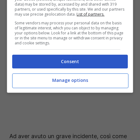
data) may be stored by, accessed by and shared with 319
partners, or used specifically by this site. We and our partners
Un grave incidente che ha
may use precise geolocation data.
List of partners.
Some vendors may process your personal data on the basis
sconvolto la Littizzetto e non
of legitimate interest, which you can object to by managing
your options below. Look for a link at the bottom of this page
solo
or in the site menu to manage or withdraw consent in privacy
and cookie settings.
Consent
Manage options
Ad aver avuto un grave incidente, così come