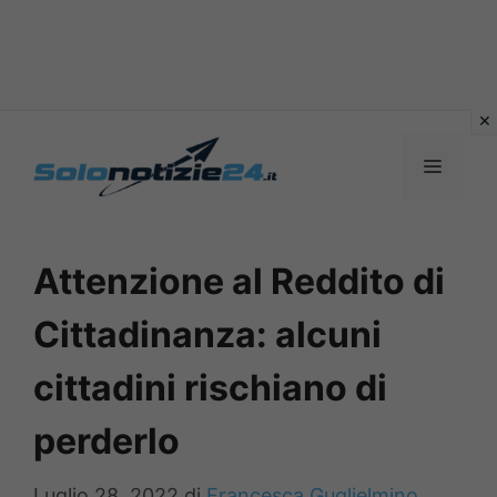
Vai
al
MENU
contenuto
Attenzione al Reddito di
Cittadinanza: alcuni
cittadini rischiano di
perderlo
Luglio 28, 2022
di
Francesca Guglielmino