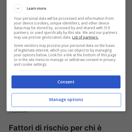
economico in questione… ma esistono altri
Learn more
fattori di rischio. Ecco di cosa si tratta.
Your personal data will be processed and information from
your device (cookies, unique identifiers, and other device
data) may be stored by, accessed by and shared with 319
partners, or used specifically by this site. We and our partners
may use precise geolocation data.
List of partners.
Some vendors may process your personal data on the basis
of legitimate interest, which you can object to by managing
your options below. Look for a link at the bottom of this page
or in the site menu to manage or withdraw consent in privacy
and cookie settings.
Consent
Manage options
LA CARD DEL REDDITO DI CITTADINANZA
TESSERA
Fattori di rischio per chi è