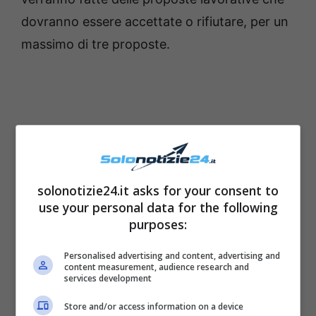
dovranno essere accettate o rifiutare, per un
massimo di tre proposte.
solonotizie24.it asks for your consent to
use your personal data for the following
purposes:
Personalised advertising and content, advertising and
content measurement, audience research and
L’accettazione, dunque, rappresenta un
services development
criterio che determina la perdita del sussidio
Store and/or access information on a device