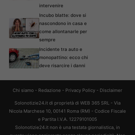
intervenire
Incubo blatte: dove si
nascondono in casa e
come allontanarle per
sempre
Incidente tra auto e
monopattino: ecco chi
deve risarcire i danni
Chi siamo
-
Redazione
-
Privacy Policy
-
Disclaimer
Solonotizie24.it di proprietà di WEB 365 SRL - Via
Nicola Marchese 10, 00141 Roma (RM) - Codice Fiscale
e Partita I.V.A. 12279101005
Solonotizie24.it non è una testata giornalistica, in