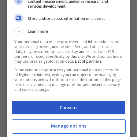
content measurement, audience research and
services development
Store and/or access information on a device
Al tempo stesso sembrerebbe che la Regina
non abbia intenzione di cedere il passo all’ex
Learn more
star di Hollywood,
mettendo non pochi
Your personal data will be processed and information from
your device (cookies, unique identifiers, and other device
paletti alla Markel nel tentativo di fare in
data) may be stored by, accessed by and shared with 319
partners, or used specifically by this site. We and our partners
modo di tenere a bada la sua esuberanza e
may use precise geolocation data.
List of partners.
voglia di successo
.
Some vendors may process your personal data on the basis
of legitimate interest, which you can object to by managing
your options below. Look for a link at the bottom of this page
or in the site menu to manage or withdraw consent in privacy
La nuova regola imposta agli
and cookie settings.
ex Duchi
Consent
Ebbene sì,
la regina Elisabetta ha trovato il
modo di tenere a bada sia Meghan Markle
Manage options
che il nipote e Harry Windsor. A quanto pare il