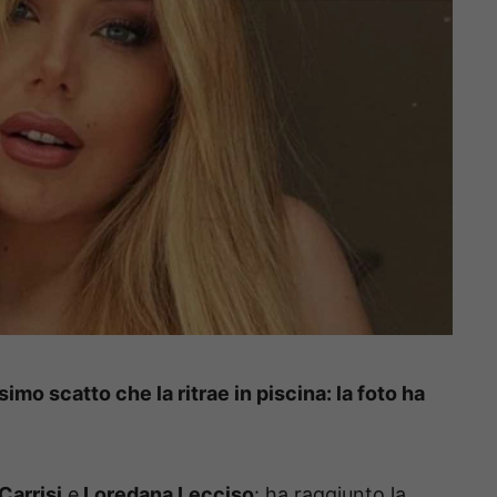
imo scatto che la ritrae in piscina: la foto ha
Carrisi
e
Loredana Lecciso
: ha raggiunto la