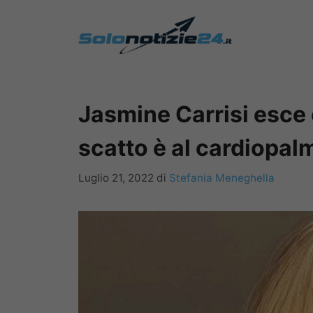
Vai
al
contenuto
Jasmine Carrisi esce c
scatto è al cardiopal
Luglio 21, 2022
di
Stefania Meneghella