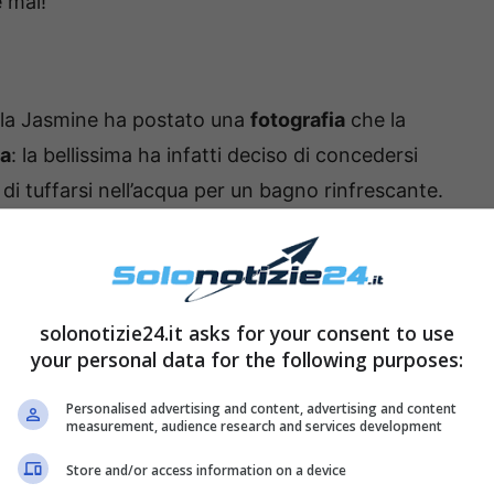
e mai!
bella Jasmine ha postato una
fotografia
che la
na
: la bellissima ha infatti deciso di concedersi
di tuffarsi nell’acqua per un bagno rinfrescante.
 suo bikini permette ai fans di vedere
tutte le sue
solonotizie24.it asks for your consent to use
your personal data for the following purposes:
Personalised advertising and content, advertising and content
measurement, audience research and services development
Store and/or access information on a device