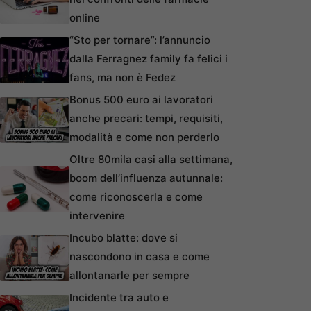
online
“Sto per tornare”: l’annuncio
dalla Ferragnez family fa felici i
fans, ma non è Fedez
Bonus 500 euro ai lavoratori
anche precari: tempi, requisiti,
modalità e come non perderlo
Oltre 80mila casi alla settimana,
boom dell’influenza autunnale:
come riconoscerla e come
intervenire
Incubo blatte: dove si
nascondono in casa e come
allontanarle per sempre
Incidente tra auto e