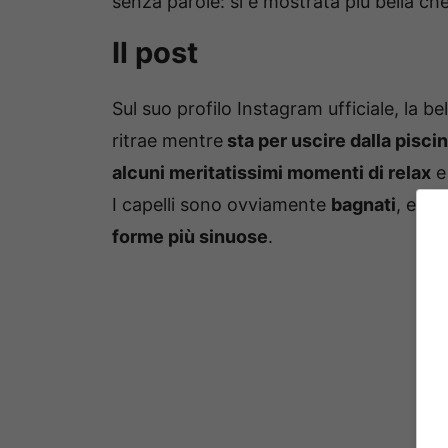
senza parole: si è mostrata più bella ch
Il post
Sul suo profilo Instagram ufficiale, la 
ritrae mentre
sta per uscire dalla pisci
alcuni meritatissimi momenti di relax
e 
I capelli sono ovviamente
bagnati
, e il
forme più sinuose
.