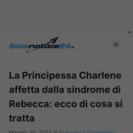
Vai
al
MENU
contenuto
La Principessa Charlene
affetta dalla sindrome di
Rebecca: ecco di cosa si
tratta
Maggio 30, 2022
di
Francesca Guglielmino