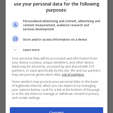
use your personal data for the following
purposes:
Personalised advertising and content, advertising and
content measurement, audience research and
services development
Store and/or access information on a device
Learn more
Your personal data will be processed and information from
your device (cookies, unique identifiers, and other device
data) may be stored by, accessed by and shared with 319
partners, or used specifically by this site. We and our partners
may use precise geolocation data.
List of partners.
Some vendors may process your personal data on the basis
of legitimate interest, which you can object to by managing
your options below. Look for a link at the bottom of this page
Charlene di Monaco sindrome di Rebecca – Solonotizie24
or in the site menu to manage or withdraw consent in privacy
and cookie settings.
LEGGI ANCHE
->
Dal Grande
Consent