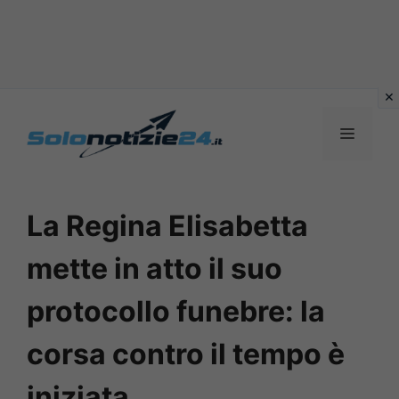
Vai
al
MENU
contenuto
La Regina Elisabetta
mette in atto il suo
protocollo funebre: la
corsa contro il tempo è
iniziata