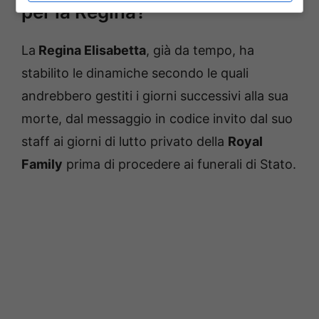
per la Regina?
La
Regina Elisabetta
, già da tempo, ha
stabilito le dinamiche secondo le quali
andrebbero gestiti i giorni successivi alla sua
morte, dal messaggio in codice invito dal suo
staff ai giorni di lutto privato della
Royal
Family
prima di procedere ai funerali di Stato.