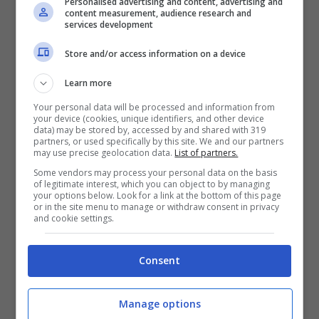
Personalised advertising and content, advertising and
content measurement, audience research and
services development
Store and/or access information on a device
Learn more
Altro importante campanello d’allarme arriva
Your personal data will be processed and information from
your device (cookies, unique identifiers, and other device
con il viaggio di Harry che in un primo
data) may be stored by, accessed by and shared with 319
partners, or used specifically by this site. We and our partners
momento ha rifiutato con tutto sé stesso la
may use precise geolocation data.
List of partners.
possibilità di un
viaggio a Londra
e che,
Some vendors may process your personal data on the basis
of legitimate interest, which you can object to by managing
invece, ha
realizzato con Meghan Markle e
your options below. Look for a link at the bottom of this page
or in the site menu to manage or withdraw consent in privacy
tutta la sua famiglia a seguito
. Viaggio che
and cookie settings.
secondo voci vicine alla Regina suonerebbe
Consent
quasi come un addio velato dal silenzio.
Avviato il protocollo funebre
Manage options