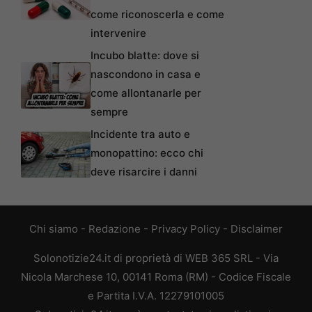
come riconoscerla e come
intervenire
Incubo blatte: dove si
nascondono in casa e
come allontanarle per
sempre
Incidente tra auto e
monopattino: ecco chi
deve risarcire i danni
Chi siamo
-
Redazione
-
Privacy Policy
-
Disclaimer
Solonotizie24.it di proprietà di WEB 365 SRL - Via
Nicola Marchese 10, 00141 Roma (RM) - Codice Fiscale
e Partita I.V.A. 12279101005