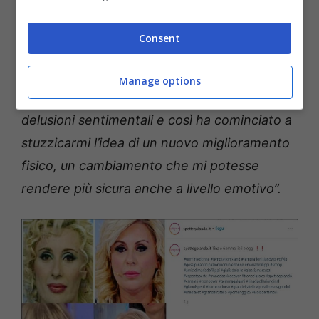
accettare più come un tempo.
Consent
La dama del Trono Over, dunque, al
settimanale ha rilasciato la seguente
Manage options
dichiarazione:
“Ero giù di morale per le tante
delusioni sentimentali e così ha cominciato a
stuzzicarmi l’idea di un nuovo miglioramento
fisico, un cambiamento che mi potesse
rendere più sicura anche a livello emotivo”.