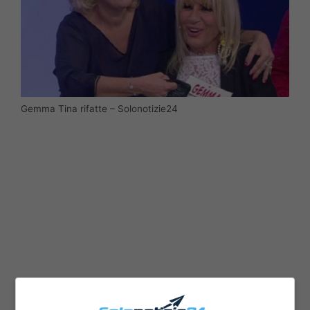
Gemma Tina rifatte – Solonotizie24