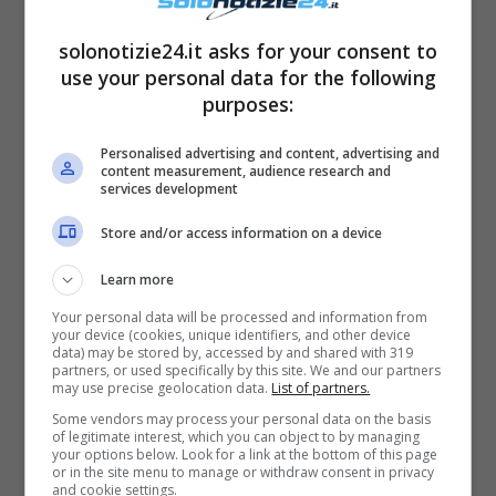
LEGGI ANCHE
->
Avanti un altro,
solonotizie24.it asks for your consent to
use your personal data for the following
paura per un ex del minimondo:
purposes:
costretta a partorire da sola
Personalised advertising and content, advertising and
content measurement, audience research and
services development
Le rivelazioni di Gemma
Galgani
Store and/or access information on a device
Learn more
A rompere il silenzio dopo i ritocchini estetici
Your personal data will be processed and information from
è stata la stessa
Gemma Galgani
che, in
your device (cookies, unique identifiers, and other device
data) may be stored by, accessed by and shared with 319
occasione di una lunga intervista rilasciata a
partners, or used specifically by this site. We and our partners
may use precise geolocation data.
List of partners.
Nuovo TV, ha spiegato quali sono state le
Some vendors may process your personal data on the basis
of legitimate interest, which you can object to by managing
reali motivazioni che l’hanno spinta a
your options below. Look for a link at the bottom of this page
or in the site menu to manage or withdraw consent in privacy
migliorare delle parti di sé non riusciva ad
and cookie settings.