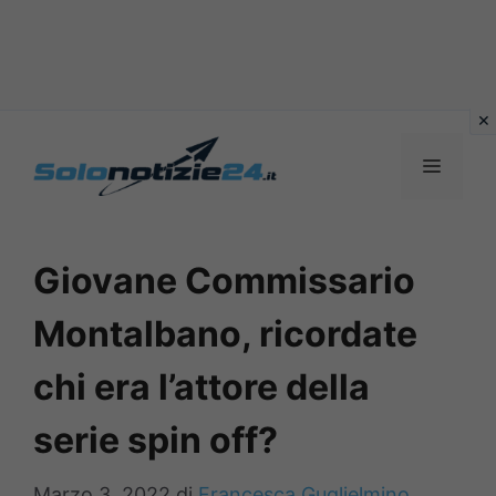
Vai
al
MENU
contenuto
Giovane Commissario
Montalbano, ricordate
chi era l’attore della
serie spin off?
Marzo 3, 2022
di
Francesca Guglielmino