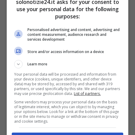
solonotizie24.it asks for your consent to
use your personal data for the following
purposes:
Personalised advertising and content, advertising and
content measurement, audience research and
services development
Il successo della serie ha determinato anche
Store and/or access information on a device
quello della carriera artistica di
Michele
Learn more
Rodino
che nel corso delle ultime settimane
Your personal data will be processed and information from
your device (cookies, unique identifiers, and other device
abbiamo ritrovato anche nei panni di
Carlo
data) may be stored by, accessed by and shared with 319
partners, or used specifically by this site. We and our partners
Pentecoste
, scrittore e professore
may use precise geolocation data.
List of partners.
universitario che affronterà una
Some vendors may process your personal data on the basis
of legitimate interest, which you can object to by managing
profondissima crisi con la moglie Margherita,
your options below. Look for a link at the bottom of this page
or in the site menu to manage or withdraw consent in privacy
interpretata da Lucrezia Guidone, nella serie
and cookie settings.
Fedeltà prodotta da Netflix.