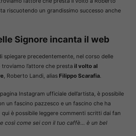
oviamo l’attore che presta il volto a Roberto
e sta riscuotendo un grandissimo successo anche
elle Signore incanta il web
 spiegare precedentemente, nel corso delle
b troviamo l’attore che presta
il volto al
re
, Roberto Landi, alias
Filippo Scarafia
.
agina Instagram ufficiale dell’artista, è possibile
con un fascino pazzesco e un fascino che ha
, qui è possibile leggere commenti scritti dai fan
he così come sei con il tuo caffè… è un bel