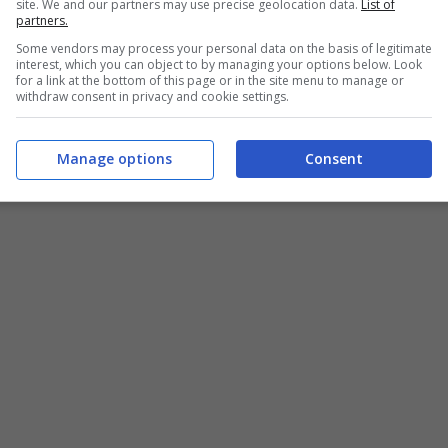
site. We and our partners may use precise geolocation data.
List of
partners.
Some vendors may process your personal data on the basis of legitimate
interest, which you can object to by managing your options below. Look
for a link at the bottom of this page or in the site menu to manage or
withdraw consent in privacy and cookie settings.
Manage options
Consent