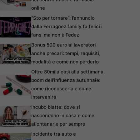
online
“Sto per tornare”: l’annuncio
dalla Ferragnez family fa felici i
fans, ma non è Fedez
Bonus 500 euro ai lavoratori
anche precari: tempi, requisiti,
modalità e come non perderlo
Oltre 80mila casi alla settimana,
boom dell’influenza autunnale:
come riconoscerla e come
intervenire
Incubo blatte: dove si
nascondono in casa e come
allontanarle per sempre
Incidente tra auto e