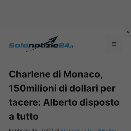
Vai
al
MENU
contenuto
Charlene di Monaco,
150milioni di dollari per
tacere: Alberto disposto
a tutto
Febbraio 13, 2022
di
Francesca Guglielmino