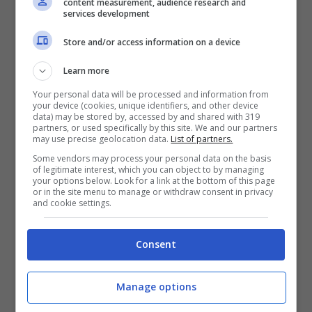
content measurement, audience research and
services development
Store and/or access information on a device
Learn more
Your personal data will be processed and information from
your device (cookies, unique identifiers, and other device
data) may be stored by, accessed by and shared with 319
partners, or used specifically by this site. We and our partners
may use precise geolocation data.
List of partners.
Some vendors may process your personal data on the basis
of legitimate interest, which you can object to by managing
your options below. Look for a link at the bottom of this page
or in the site menu to manage or withdraw consent in privacy
LEGGI ANCHE ->
Tomaso Trussardi dopo il
and cookie settings.
divorzio da Michelle: eccolo oggi, cosa fa
Consent
LEGGI ANCHE ->
“E’ un reato”, Federica
Pellegrini nella bufera: cosa sta succedendo
Manage options
alla Divina