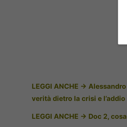
LEGGI ANCHE ->
Alessandro 
verità dietro la crisi e l’addio
LEGGI ANCHE ->
Doc 2, cosa