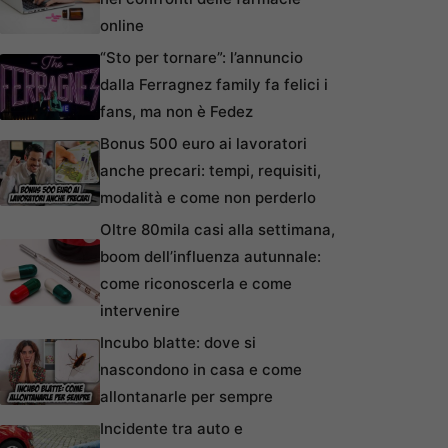
online
“Sto per tornare”: l’annuncio
dalla Ferragnez family fa felici i
fans, ma non è Fedez
Bonus 500 euro ai lavoratori
anche precari: tempi, requisiti,
modalità e come non perderlo
Oltre 80mila casi alla settimana,
boom dell’influenza autunnale:
come riconoscerla e come
intervenire
Incubo blatte: dove si
nascondono in casa e come
allontanarle per sempre
Incidente tra auto e