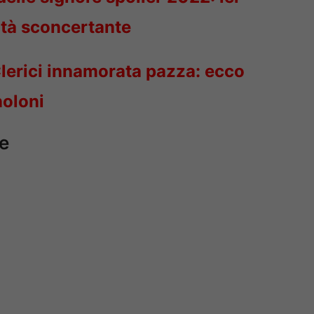
rità sconcertante
lerici innamorata pazza: ecco
noloni
ne