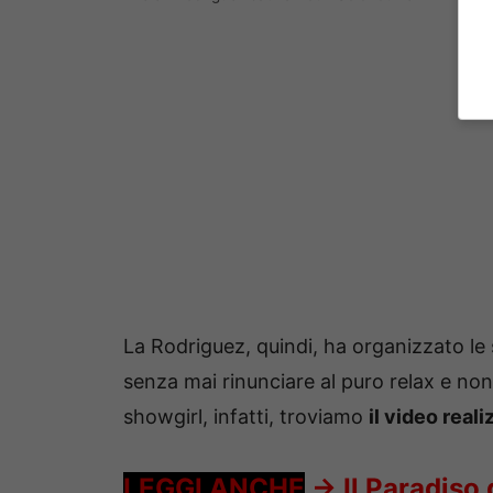
La Rodriguez, quindi, ha organizzato l
senza mai rinunciare al puro relax e non 
showgirl, infatti, troviamo
il video real
LEGGI ANCHE
->
Il Paradiso 