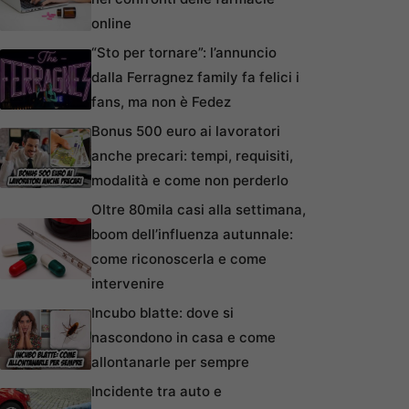
online
“Sto per tornare”: l’annuncio
dalla Ferragnez family fa felici i
fans, ma non è Fedez
Bonus 500 euro ai lavoratori
anche precari: tempi, requisiti,
modalità e come non perderlo
Oltre 80mila casi alla settimana,
boom dell’influenza autunnale:
come riconoscerla e come
intervenire
Incubo blatte: dove si
nascondono in casa e come
allontanarle per sempre
Incidente tra auto e