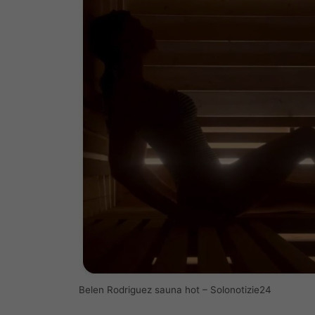
Belen Rodriguez sauna hot – Solonotizie24