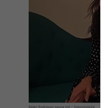
Belen Rodriguez sauna hot – Solonotizie24