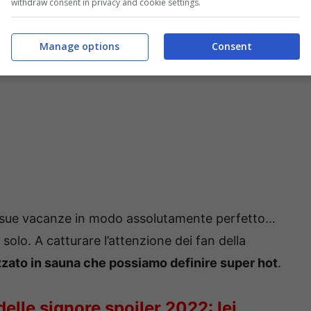
withdraw consent in privacy and cookie settings.
Manage options
Consent
e sue vacanze in modo assolutamente perfetto…
solo. A catturare l’attenzione dei fan della
izzato in sauna che possiamo definire super hot
.
delle signore spoiler 2022: lei