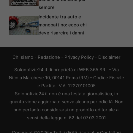
sempre
Incidente tra auto e
monopattino: ecco chi
deve risarcire i danni
Chi siamo
-
Redazione
-
Privacy Policy
-
Disclaimer
Solonotizie24.it di proprietà di WEB 365 SRL - Via
Nicola Marchese 10, 00141 Roma (RM) - Codice Fiscale
e Partita I.V.A. 12279101005
Solonotizie24.it non è una testata giornalistica, in
quanto viene aggiornato senza alcuna periodicità. Non
può pertanto considerarsi un prodotto editoriale ai
sensi della legge n. 62 del 07.03.2001
Copyright ©2026 - Tutti i diritti riservati -
Contattaci