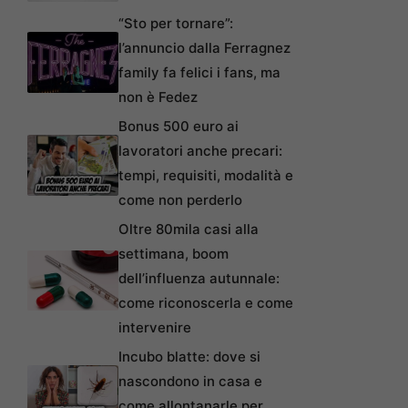
“Sto per tornare”:
l’annuncio dalla Ferragnez
family fa felici i fans, ma
non è Fedez
Bonus 500 euro ai
lavoratori anche precari:
tempi, requisiti, modalità e
come non perderlo
Oltre 80mila casi alla
settimana, boom
dell’influenza autunnale:
come riconoscerla e come
intervenire
Incubo blatte: dove si
nascondono in casa e
come allontanarle per