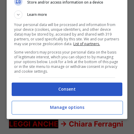
Store and/or access information on a device
Learn more
Your personal data will be processed and information from
your device (cookies, unique identifiers, and other device
data) may be stored by, accessed by and shared with 319
partners, or used specifically by this site. We and our partners
may use precise geolocation data.
List of partners.
Some vendors may process your personal data on the basis
of legitimate interest, which you can object to by managing
Il Paradiso delle Signore Gemma e Stefania – Solonotizie24
your options below. Look for a link at the bottom of this page
or in the site menu to manage or withdraw consent in privacy
and cookie settings.
LEGGI ANCHE
->
Natale infelice
Consent
per Romina Power, i fan della
cantante messi in allarme
Manage options
LEGGI ANCHE
->
Chiara Ferragni