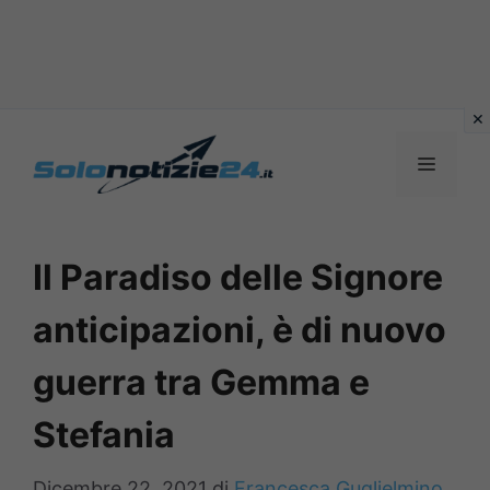
Vai
al
MENU
contenuto
Il Paradiso delle Signore
anticipazioni, è di nuovo
guerra tra Gemma e
Stefania
Dicembre 22, 2021
di
Francesca Guglielmino