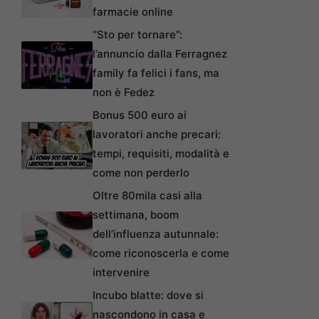
farmacie online
“Sto per tornare”:
l’annuncio dalla Ferragnez
family fa felici i fans, ma
non è Fedez
Bonus 500 euro ai
lavoratori anche precari:
tempi, requisiti, modalità e
come non perderlo
Oltre 80mila casi alla
settimana, boom
dell’influenza autunnale:
come riconoscerla e come
intervenire
Incubo blatte: dove si
nascondono in casa e