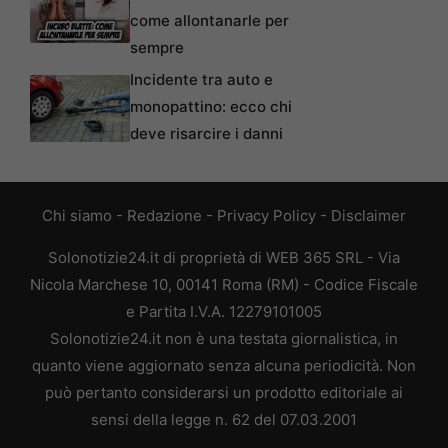
come allontanarle per
sempre
Incidente tra auto e
monopattino: ecco chi
deve risarcire i danni
Chi siamo
-
Redazione
-
Privacy Policy
-
Disclaimer
Solonotizie24.it di proprietà di WEB 365 SRL - Via
Nicola Marchese 10, 00141 Roma (RM) - Codice Fiscale
e Partita I.V.A. 12279101005
Solonotizie24.it non è una testata giornalistica, in
quanto viene aggiornato senza alcuna periodicità. Non
può pertanto considerarsi un prodotto editoriale ai
sensi della legge n. 62 del 07.03.2001