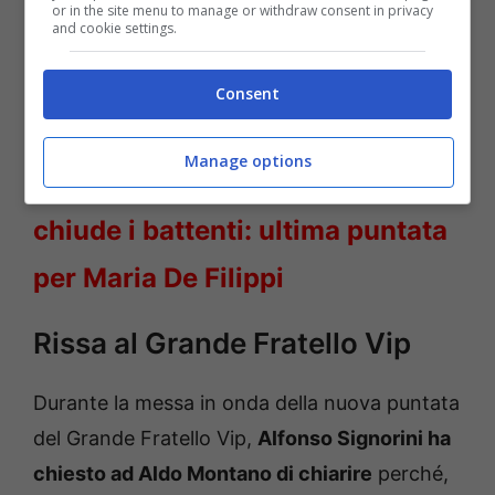
or in the site menu to manage or withdraw consent in privacy
and cookie settings.
LEGGI ANCHE
->
Elodie col
Consent
pancione: la foto è virale
Manage options
LEGGI ANCHE
->
Uomini e Donne
chiude i battenti: ultima puntata
per Maria De Filippi
Rissa al Grande Fratello Vip
Durante la messa in onda della nuova puntata
del Grande Fratello Vip,
Alfonso Signorini ha
chiesto ad Aldo Montano di chiarire
perché,