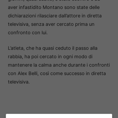
aver infastidito Montano sono state delle
dichiarazioni rilasciare dall’attore in diretta
televisiva, senza aver cercato prima un
confronto con lui.
L’atleta, che ha quasi ceduto il passo alla
rabbia, ha poi cercato in ogni modo di
mantenere la calma anche durante i confronti
con Alex Belli, così come successo in diretta
televisiva.