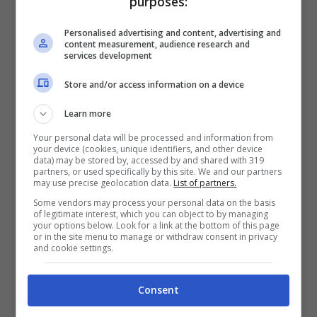
purposes:
Personalised advertising and content, advertising and
content measurement, audience research and
services development
Store and/or access information on a device
Learn more
Your personal data will be processed and information from
your device (cookies, unique identifiers, and other device
data) may be stored by, accessed by and shared with 319
partners, or used specifically by this site. We and our partners
may use precise geolocation data.
List of partners.
Some vendors may process your personal data on the basis
of legitimate interest, which you can object to by managing
your options below. Look for a link at the bottom of this page
or in the site menu to manage or withdraw consent in privacy
Nathalie Caldonazzo ex Andrea Temptation Island Vip –
and cookie settings.
Solonotizie24
Consent
LEGGI ANCHE
->
Raffaella Fico