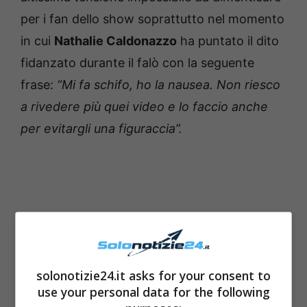
per i fan dello show soprattutto nel momento
in cui
Nathalie Caldonazzo
ha puntato il dito
fidanzato durante il falò con la seguente
frase:
“Mi fa schifo, ho la nausea. Non riesco
a rivedere più quei video e lo faccio anche
per evitargli una figuraccia”.
solonotizie24.it asks for your consent to
use your personal data for the following