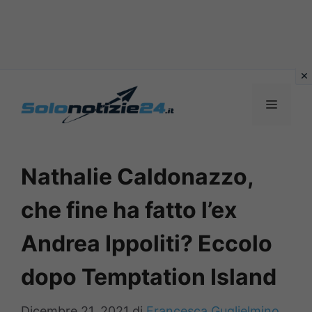
Vai
al
MENU
contenuto
Nathalie Caldonazzo,
che fine ha fatto l’ex
Andrea Ippoliti? Eccolo
dopo Temptation Island
Dicembre 21, 2021
di
Francesca Guglielmino