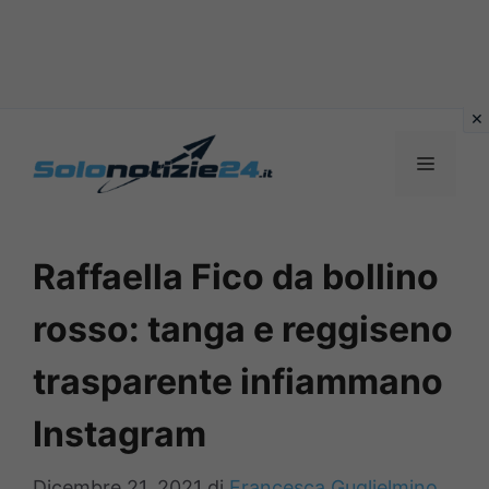
Vai
al
MENU
contenuto
Raffaella Fico da bollino
rosso: tanga e reggiseno
trasparente infiammano
Instagram
Dicembre 21, 2021
di
Francesca Guglielmino