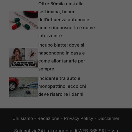
Oltre 80mila casi alla
settimana, boom
dell’influenza autunnale:
come riconoscerla e come
intervenire
Incubo blatte: dove si
nascondono in casa e
come allontanarle per
sempre
Incidente tra auto e
monopattino: ecco chi
deve risarcire i danni
Chi siamo
-
Redazione
-
Privacy Policy
-
Disclaimer
Solonotizie24.it di proprietà di WEB 365 SRL - Via