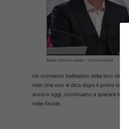
Belen Stefano addio – Solonotizie24
Un momento bellissimo della loro vita ch
men che non si dica dopo il primo lock
ancora oggi, continuano a sperare in un
nelle favole.