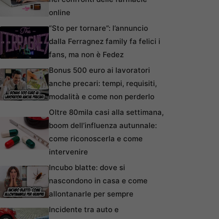
online
“Sto per tornare”: l’annuncio
dalla Ferragnez family fa felici i
fans, ma non è Fedez
Bonus 500 euro ai lavoratori
anche precari: tempi, requisiti,
modalità e come non perderlo
Oltre 80mila casi alla settimana,
boom dell’influenza autunnale:
come riconoscerla e come
intervenire
Incubo blatte: dove si
nascondono in casa e come
allontanarle per sempre
Incidente tra auto e