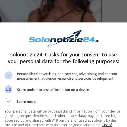
solonotizie24.it asks for your consent to use
your personal data for the following purposes:
Personalised advertising and content, advertising and content
e, però, è durato poco più di un anno e finito in
measurement, audience research and services development
down da Covid-19… anche se i fan per loro,
Store and/or access information on a device
 possibile ritorno di fiamma, un po’ come capita
Learn more
Your personal data will be processed and information from your device
(cookies, unique identifiers, and other device data) may be stored by,
accessed by and shared with 319 partners, or used specifically by this
site. We and our partners may use precise geolocation data.
List of