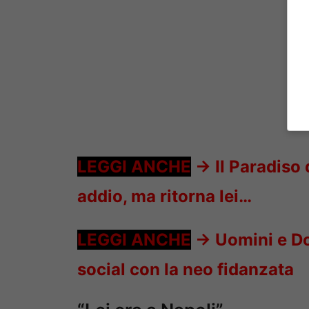
LEGGI ANCHE
->
Il Paradiso
addio, ma ritorna lei…
LEGGI ANCHE
->
Uomini e Do
social con la neo fidanzata