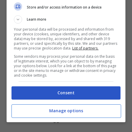
Store and/or access information on a device
Lollobrigida, il triste annuncio in
Learn more
diretta spezza il cuore
Your personal data will be processed and information from
your device (cookies, unique identifiers, and other device
data) may be stored by, accessed by and shared with 319
LEGGI ANCHE
->
Meghan Markle
partners, or used specifically by this site. We and our partners
may use precise geolocation data.
List of partners.
vince in tribunale e batte Kate e
Some vendors may process your personal data on the basis
of legitimate interest, which you can object to by managing
la regina Elisabetta
your options below. Look for a link at the bottom of this page
or in the site menu to manage or withdraw consent in privacy
and cookie settings.
“Me l’ha confermato in privato”
Consent
A parlare della crisi nella coppia di Uomini e
Donne formata da Eugenio e Francesca è
Manage options
stata anche la blogger
Deianira Marzano
.