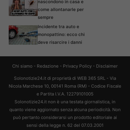
nascondono in casa e
come allontanarle per
sempre
Incidente tra auto e
monopattino: ecco chi
deve risarcire i danni
Chi siamo
-
Redazione
-
Privacy Policy
-
Disclaimer
Solonotizie24.it di proprietà di WEB 365 SRL - Via
Nicola Marchese 10, 00141 Roma (RM) - Codice Fiscale
e Partita I.V.A. 12279101005
Solonotizie24.it non è una testata giornalistica, in
quanto viene aggiornato senza alcuna periodicità. Non
può pertanto considerarsi un prodotto editoriale ai
sensi della legge n. 62 del 07.03.2001