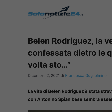
Vai
al
contenuto
Belen Rodriguez, la v
confessata dietro le 
volta sto…”
Dicembre 2, 2021
di
Francesca Guglielmino
La vita di Belen Rodriguez è stata stra
con Antonino Spianlbese sembra essere