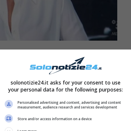
o addio alla favola?
to ricco di emozioni che, durante l’estate del
solonotizie24.it asks for your consent to use
Antonino Spinalbese. Per la coppia l’amore è
your personal data for the following purposes:
renza d’età che in un primo momento ha
Personalised advertising and content, advertising and content
cità, successivamente per entrambi arriva la gioia
measurement, audience research and services development
una Marie.
Store and/or access information on a device