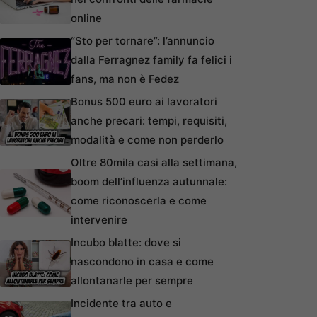
online
“Sto per tornare”: l’annuncio
dalla Ferragnez family fa felici i
fans, ma non è Fedez
Bonus 500 euro ai lavoratori
anche precari: tempi, requisiti,
modalità e come non perderlo
Oltre 80mila casi alla settimana,
boom dell’influenza autunnale:
come riconoscerla e come
intervenire
Incubo blatte: dove si
nascondono in casa e come
allontanarle per sempre
Incidente tra auto e