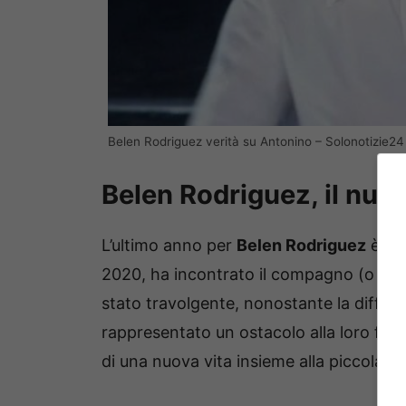
Belen Rodriguez verità su Antonino – Solonotizie24
Belen Rodriguez, il nuov
L’ultimo anno per
Belen Rodriguez
è sta
2020, ha incontrato il compagno (o ex) 
stato travolgente, nonostante la diffe
rappresentato un ostacolo alla loro feli
di una nuova vita insieme alla piccola L