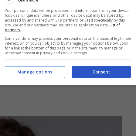
Learn more
ebbe esser durato davvero molto poco e già per
Your personal data will be processed and information from your device
già di crisi con tanto di clamoroso addio. Il tutto,
(cookies, unique identifiers, and other device data) may be stored by,
accessed by and shared with 319 partners, or used specifically by this
site. We and our partners may use precise geolocation data.
List of
partners.
Some vendors may process your personal data on the basis of legitimate
interest, which you can object to by managing your options below. Look
for a link at the bottom of this page or in the site menu to manage or
withdraw consent in privacy and cookie settings.
Manage options
Consent