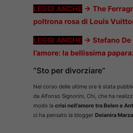
LEGGI ANCHE
->
The Ferragn
poltrona rosa di Louis Vuitton
LEGGI ANCHE
->
Stefano De 
l’amore: la bellissima papar
“Sto per divorziare”
Nel corso delle ultime ore è stata pubbli
da Alfonso Signorini, Chi, che ha realiz
modo la
crisi nell’amore tra Belen e An
ci ha pensato la blogger
Deianira Marz