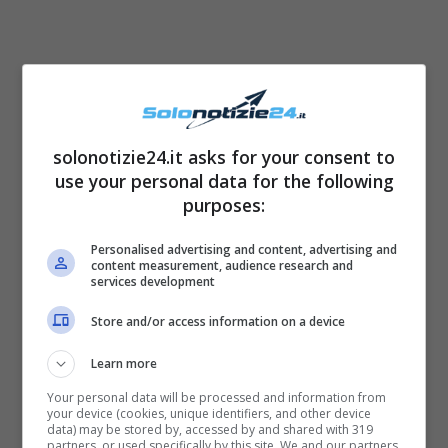
solonotizie24.it asks for your consent to
use your personal data for the following
purposes:
Personalised advertising and content, advertising and
content measurement, audience research and
services development
Store and/or access information on a device
Learn more
Flavio Briatore lutto – Solonotizie24
Your personal data will be processed and information from
your device (cookies, unique identifiers, and other device
data) may be stored by, accessed by and shared with 319
LEGGI ANCHE
->
Dal Grande
partners, or used specifically by this site. We and our partners