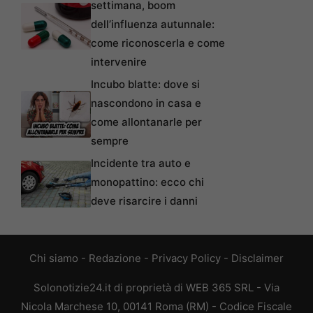
settimana, boom
dell’influenza autunnale:
come riconoscerla e come
intervenire
Incubo blatte: dove si
nascondono in casa e
come allontanarle per
sempre
Incidente tra auto e
monopattino: ecco chi
deve risarcire i danni
Chi siamo
-
Redazione
-
Privacy Policy
-
Disclaimer
Solonotizie24.it di proprietà di WEB 365 SRL - Via
Nicola Marchese 10, 00141 Roma (RM) - Codice Fiscale