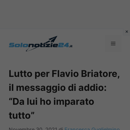
Vai
al
MENU
contenuto
Lutto per Flavio Briatore,
il messaggio di addio:
“Da lui ho imparato
tutto”
Novembre 30, 2021
di
Francesca Guglielmino