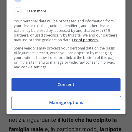
Lollobrigida choc: “Lasciatemi
Learn more
morire in pace”
Your personal data will be processed and information from
your device (cookies, unique identifiers, and other device
data) may be stored by, accessed by and shared with 319
partners, or used specifically by this site. We and our partners
LEGGI ANCHE
->
Lei è la
may use precise geolocation data.
List of partners.
Some vendors may process your personal data on the basis
bellissima sorella di uno degli
of legitimate interest, which you can object to by managing
your options below. Look for a link at the bottom of this page
or in the site menu to manage or withdraw consent in privacy
allievi di Amici più amati: notate
and cookie settings.
la somiglianza?
Consent
Lutto per la famiglia reale
Manage options
È stata diffusa nel corso delle ultime ore la
notizia riguardante
il lutto che ha colpito la
famiglia reale
e, in particolar modo,
la nipote