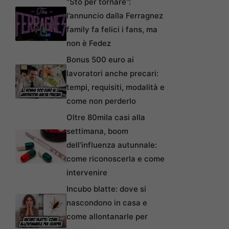
“Sto per tornare”:
l’annuncio dalla Ferragnez
family fa felici i fans, ma
non è Fedez
Bonus 500 euro ai
lavoratori anche precari:
tempi, requisiti, modalità e
come non perderlo
Oltre 80mila casi alla
settimana, boom
dell’influenza autunnale:
come riconoscerla e come
intervenire
Incubo blatte: dove si
nascondono in casa e
come allontanarle per