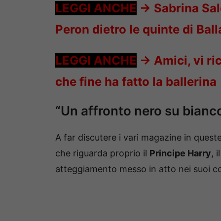
LEGGI ANCHE
->
Sabrina Sal
Peron dietro le quinte di Bal
LEGGI ANCHE
->
Amici, vi r
che fine ha fatto la ballerina
“Un affronto nero su bianc
A far discutere i vari magazine in ques
che riguarda proprio il
Principe Harry
, 
atteggiamento messo in atto nei suoi co