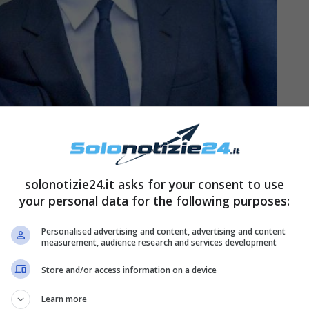
solonotizie24.it asks for your consent to use
your personal data for the following purposes:
, per gli inglesi e non solo è sembrata una vera e
Personalised advertising and content, advertising and content
measurement, audience research and services development
Diana possa aver messo in atto
nei confronti dei
Store and/or access information on a device
 Carlo con il quale pare non abbia più alcun tipo
Learn more