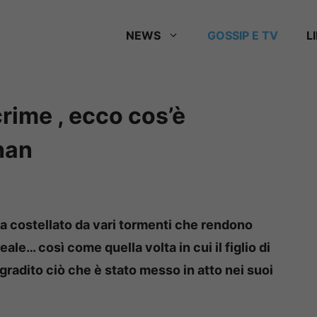
NEWS
GOSSIP E TV
L
crime , ecco cos’è
han
ra costellato da vari tormenti che rendono
reale… così come quella volta in cui il figlio di
gradito ciò che è stato messo in atto nei suoi