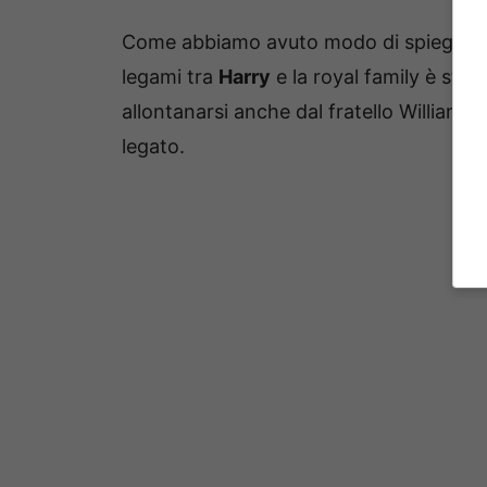
Come abbiamo avuto modo di spiegare p
legami tra
Harry
e la royal family è stat
allontanarsi anche dal fratello William 
legato.