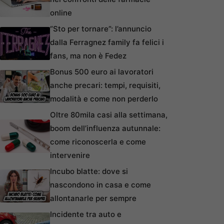
online
“Sto per tornare”: l’annuncio
dalla Ferragnez family fa felici i
fans, ma non è Fedez
Bonus 500 euro ai lavoratori
anche precari: tempi, requisiti,
modalità e come non perderlo
Oltre 80mila casi alla settimana,
boom dell’influenza autunnale:
come riconoscerla e come
intervenire
Incubo blatte: dove si
nascondono in casa e come
allontanarle per sempre
Incidente tra auto e