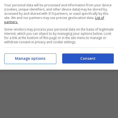
Your personal data will be processed and information from your device
(cookies, unique identifiers, and other device data) may be stored by,
recedentemente, però, a mettere fine ai
accessed by and shared with 319 partners, or used specifically by this
site. We and our partners may use precise geolocation data.
List of
o un trattamento di serie B che l’ha spinto ad
partners.
e la cognata Kate ai quali era comunque molto
Some vendors may process your personal data on the basis of legitimate
interest, which you can object to by managing your options below. Look
for a link at the bottom of this page or in the site menu to manage or
withdraw consent in privacy and cookie settings.
Manage options
Consent