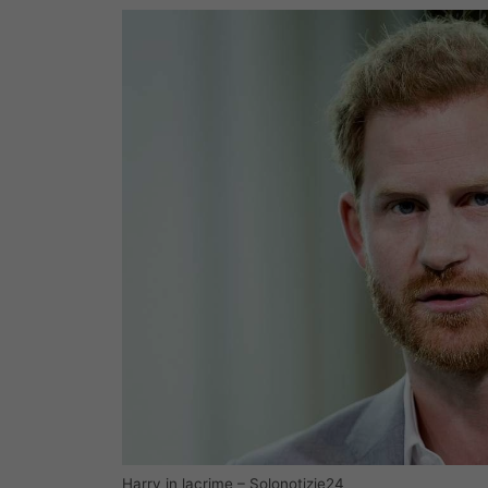
Harry in lacrime – Solonotizie24